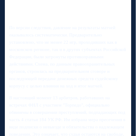
По версии следствия, давление на результаты матчей
оказывалось систематически. Предварительно
установлено, что не менее 22 игр, проходивших как в
московском регионе, так и в других субъектах Российской
Федерации, были затронуты противоправными
действиями. Схема, по данным правоохранительных
органов, строилась на предварительном сговоре и
последующей передаче денежных средств судейскому
корпусу с целью влияния на ход и итог матчей.
В настоящий момент 13 арбитров, работавших на
встречах ФНЛ с участием "Торпедо", официально
обвинены в совершении преступлений, подпадающих под
часть 4 статьи 184 УК РФ. Им избрана мера пресечения в
виде подписки о невыезде и обязательства о надлежащем
поведении. Это означает, что судьи остаются на свободе,