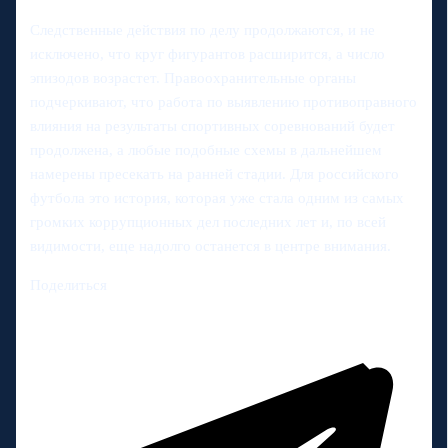
Следственные действия по делу продолжаются, и не
исключено, что круг фигурантов расширится, а число
эпизодов возрастет. Правоохранительные органы
подчеркивают, что работа по выявлению противоправного
влияния на результаты спортивных соревнований будет
продолжена, а любые подобные схемы в дальнейшем
намерены пресекать на ранней стадии. Для российского
футбола это история, которая уже стала одним из самых
громких коррупционных дел последних лет и, по всей
видимости, еще надолго останется в центре внимания.
Поделиться