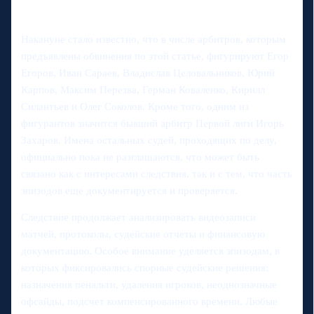
Накануне стало известно, что в числе арбитров, которым
предъявлены обвинения по этой статье, фигурируют Егор
Егоров, Иван Сараев, Владислав Целовальников, Юрий
Карпов, Максим Перезва, Герман Коваленко, Кирилл
Силантьев и Олег Соколов. Кроме того, одним из
фигурантов значится бывший арбитр Первой лиги Игорь
Захаров. Имена остальных судей, проходящих по делу,
официально пока не разглашаются, что может быть
связано как с интересами следствия, так и с тем, что часть
эпизодов еще документируется и проверяется.
Следствие продолжает анализировать видеозаписи
матчей, протоколы, судейские отчеты и финансовую
документацию. Особое внимание уделяется эпизодам, в
которых фиксировались спорные судейские решения:
назначения пенальти, удаления игроков, неоднозначные
офсайды, подсчет компенсированного времени. Любые