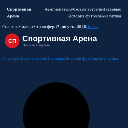
Спортивная
Чемпионаты
Кубковые встречи
Интервью
Арена
История футбола
Аналитика
Skip
Спартак • матчи • трансферы
7 августа 2026
Поиск
to
content
News
Кубковые встречи
Интервью
История футбола
Аналитика