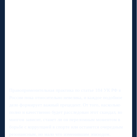
Правоприменительная практика по статье 184 УК РФ в
России пока относительно невелика, и каждое подобное
дело формирует важный прецедент. От того, насколько
полно и качественно будет расследован этот скандал, во
многом зависит, станет ли он переломным моментом в
борьбе с коррупцией в спорте или останется очередным
резонансным, но мало что изменившим эпизодом.