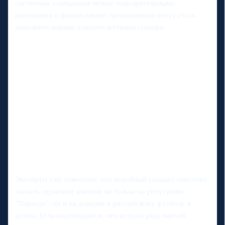
системные совпадения между подозрительными
решениями и финансовыми транзакциями могут стать
дополнительными доказательствами сговора.
Эксперты уже отмечают, что подобный скандал способен
оказать серьезное влияние не только на репутацию
"Торпедо", но и на доверие к российскому футболу в
целом. Если подтвердится, что исходы ряда матчей