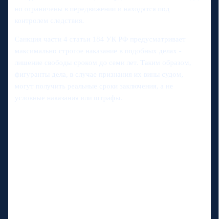
но ограничены в передвижении и находятся под
контролем следствия.
Санкция части 4 статьи 184 УК РФ предусматривает
максимально строгое наказание в подобных делах -
лишение свободы сроком до семи лет. Таким образом,
фигуранты дела, в случае признания их вины судом,
могут получить реальные сроки заключения, а не
условные наказания или штрафы.