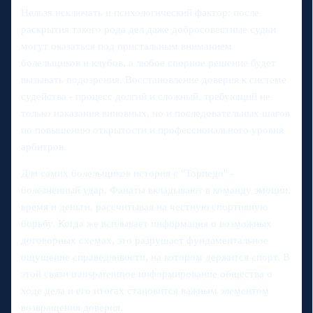
Нельзя исключать и психологический фактор: после
раскрытия такого рода дел даже добросовестные судьи
могут оказаться под пристальным вниманием
болельщиков и клубов, а любое спорное решение будет
вызывать подозрения. Восстановление доверия к системе
судейства - процесс долгий и сложный, требующий не
только наказания виновных, но и последовательных шагов
по повышению открытости и профессионального уровня
арбитров.
Для самих болельщиков история с "Торпедо" -
болезненный удар. Фанаты вкладывают в команду эмоции,
время и деньги, рассчитывая на честную спортивную
борьбу. Когда же всплывает информация о возможных
договорных схемах, это разрушает фундаментальное
ощущение справедливости, на котором держится спорт. В
этой связи transparentное информирование общества о
ходе дела и его итогах становится важным элементом
возвращения доверия.