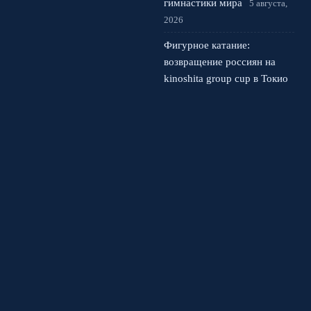
гимнастики мира
5 августа,
2026
Фигурное катание:
возвращение россиян на
kinoshita group cup в Токио
4 августа, 2026
Кристина Лютова: русская
сенсация Wta в США и за
какую страну она сыграет
3 августа, 2026
© 2026 Спортивная Арена
Новости Спартака
News
Аналитика