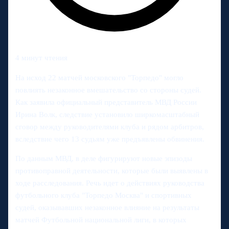
4 минут чтения
На исход 22 матчей московского "Торпедо" могло
повлиять незаконное вмешательство со стороны судей.
Как заявила официальный представитель МВД России
Ирина Волк, следствие установило ширкомасштабный
сговор между руководителями клуба и рядом арбитров,
вследствие чего 13 судьям уже предъявлены обвинения.
По данным МВД, в деле фигурируют новые эпизоды
противоправной деятельности, которые были выявлены в
ходе расследования. Речь идет о действиях руководства
футбольного клуба "Торпедо Москва" и спортивных
судей, оказывавших незаконное влияние на результаты
матчей Футбольной национальной лиги, в которых