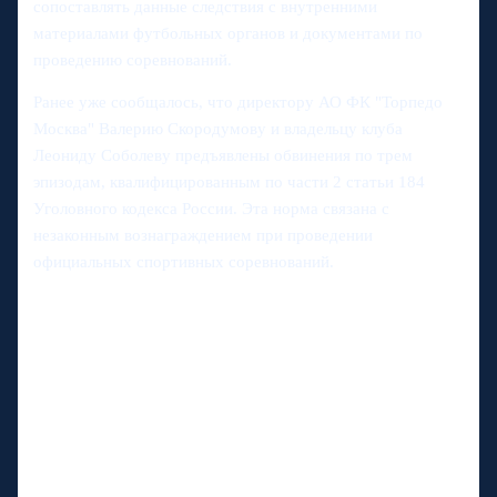
сопоставлять данные следствия с внутренними
материалами футбольных органов и документами по
проведению соревнований.
Ранее уже сообщалось, что директору АО ФК "Торпедо
Москва" Валерию Скородумову и владельцу клуба
Леониду Соболеву предъявлены обвинения по трем
эпизодам, квалифицированным по части 2 статьи 184
Уголовного кодекса России. Эта норма связана с
незаконным вознаграждением при проведении
официальных спортивных соревнований.