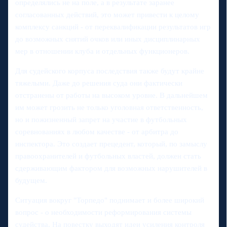
определялись не на поле, а в результате заранее
согласованных действий, это может привести к целому
комплексу санкций - от переквалификации результатов игр
до возможных снятий очков или иных дисциплинарных
мер в отношении клуба и отдельных функционеров.
Для судейского корпуса последствия также будут крайне
тяжелыми. Даже до решения суда они фактически
отстранены от работы на высоком уровне. В дальнейшем
им может грозить не только уголовная ответственность,
но и пожизненный запрет на участие в футбольных
соревнованиях в любом качестве - от арбитра до
инспектора. Это создает прецедент, который, по замыслу
правоохранителей и футбольных властей, должен стать
сдерживающим фактором для возможных нарушителей в
будущем.
Ситуация вокруг "Торпедо" поднимает и более широкий
вопрос - о необходимости реформирования системы
судейства. На повестку выходят идеи усиления контроля