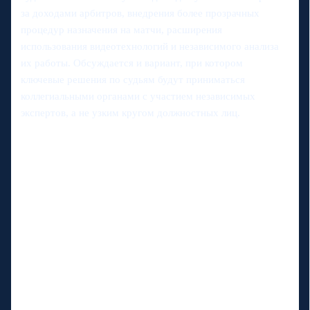
за доходами арбитров, внедрения более прозрачных
процедур назначения на матчи, расширения
использования видеотехнологий и независимого анализа
их работы. Обсуждается и вариант, при котором
ключевые решения по судьям будут приниматься
коллегиальными органами с участием независимых
экспертов, а не узким кругом должностных лиц.