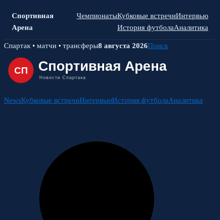
Спортивная
Чемпионаты
Кубковые встречи
Интервью
Арена
История футбола
Аналитика
Skip
Спартак • матчи • трансферы
8 августа 2026
Поиск
to
content
News
Кубковые встречи
Интервью
История футбола
Аналитика