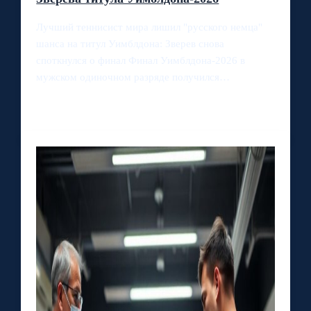
Лучший теннисист мира лишил "русского немца"
шанса на титул Уимблдона: Зверев снова
споткнулся о финал Финал Уимблдона-2026 в
мужском одиночном разряде получился…