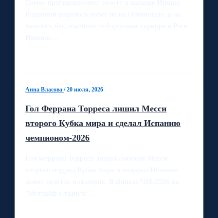
Самое противоречивое золото в карьере Ирины
Родниной родилось вовсе не на Олимпиаде, а на,
казалось бы, обычном отборочном турнире в Риге.
Именно…
Анна Власова
/
20 июля, 2026
Гол Феррана Торреса лишил Месси
второго Кубка мира и сделал Испанию
чемпионом‑2026
Гол Феррана Торреса лишил Лионеля Месси
второго подряд Кубка мира и подарил Испании
новое золотое поколение. В финале ЧМ‑2026 на
"Метлайф Стэдиум"…