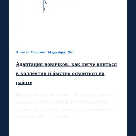
Алексей Морозов
/
14 декабря, 2025
Адаптация новичков: как легче влиться
в коллектив и быстро освоиться на
работе
Почему адаптация новичков до сих пор ломается
на ровном месте Большинство руководителей
уверены: раз человек прошёл собеседование, он
«сам разберётся» и начнёт…