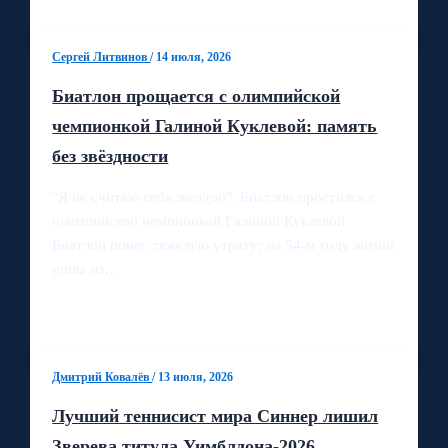
Сергей Литвинов
/
14 июля, 2026
Биатлон прощается с олимпийской
чемпионкой Галиной Куклевой: память
без звёздности
"Я не считаю себя звездой". Биатлон простился с
олимпийской чемпионкой Галиной Куклевой
Биатлон понес тяжелую утрату: на 54‑м году жизни
ушла из…
Дмитрий Ковалёв
/
13 июля, 2026
Лучший теннисист мира Синнер лишил
Зверева титула Уимблдона‑2026