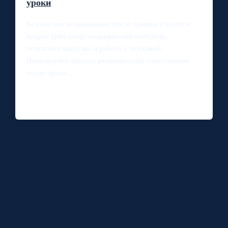
уроки
Безопасное возвращение после травмы строится
вокруг трёх опор: медицинский контроль,
поэтапная нагрузка и работа с психикой.
Используйте центры реабилитации спортсменов
после травм…