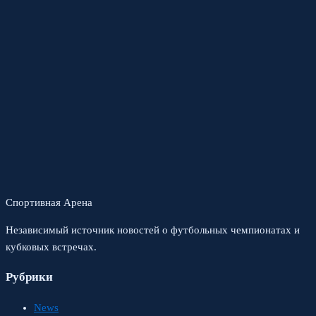
Спортивная Арена
Независимый источник новостей о футбольных чемпионатах и
кубковых встречах.
Рубрики
News