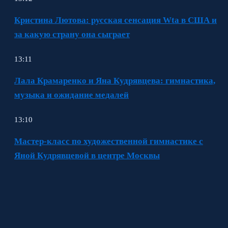
Кристина Лютова: русская сенсация Wta в США и
за какую страну она сыграет
13:11
Лала Крамаренко и Яна Кудрявцева: гимнастика,
музыка и ожидание медалей
13:10
Мастер-класс по художественной гимнастике с
Яной Кудрявцевой в центре Москвы