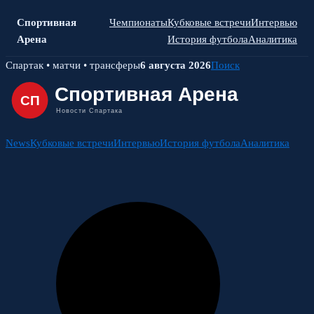
Спортивная
Чемпионаты
Кубковые встречи
Интервью
Арена
История футбола
Аналитика
Skip
Спартак • матчи • трансферы
6 августа 2026
Поиск
to
content
News
Кубковые встречи
Интервью
История футбола
Аналитика