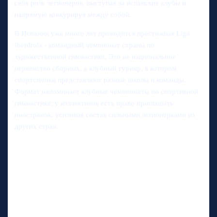
себя роль легионеров, выступая за испанские клубы и
напрямую конкурируя между собой.
В Испании уже много лет проводится престижная Liga
Iberdrola - командный чемпионат страны по
художественной гимнастике. Это не национальное
первенство сборных, а клубный турнир, в котором
спортсменки представляют разные школы и команды.
Формат напоминает клубные чемпионаты по спортивной
гимнастике: у коллективов есть право приглашать
иностранок, усиливая состав сильными легионерками из
других стран.