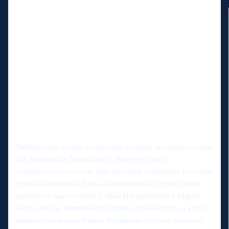
Любопытная деталь: изначально в заявке числились только
Ева Кононова и Ульяна Янус. Вместе с ними
планировалось участие действующей чемпионки Испании
Арины Ковшовой и Киры Яблочниковой. Однако после
ярчайшего выступления Софии Ильтеряковой и Марии
Борисовой на чемпионате Европы организаторы и клубы
пересмотрели свои планы. Испанская сторона получила