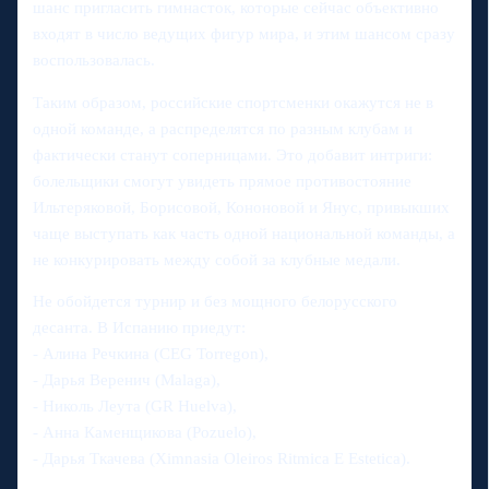
шанс пригласить гимнасток, которые сейчас объективно
входят в число ведущих фигур мира, и этим шансом сразу
воспользовалась.
Таким образом, российские спортсменки окажутся не в
одной команде, а распределятся по разным клубам и
фактически станут соперницами. Это добавит интриги:
болельщики смогут увидеть прямое противостояние
Ильтеряковой, Борисовой, Кононовой и Янус, привыкших
чаще выступать как часть одной национальной команды, а
не конкурировать между собой за клубные медали.
Не обойдется турнир и без мощного белорусского
десанта. В Испанию приедут:
- Алина Речкина (CEG Torregon),
- Дарья Веренич (Malaga),
- Николь Леута (GR Huelva),
- Анна Каменщикова (Pozuelo),
- Дарья Ткачева (Ximnasia Oleiros Ritmica E Estetica).