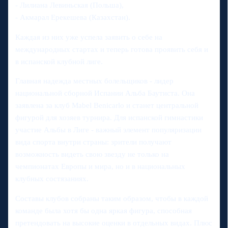
- Лилиана Левиньская (Польша),
- Акмарал Ерекешева (Казахстан).
Каждая из них уже успела заявить о себе на
международных стартах и теперь готова проявить себя и
в испанской клубной лиге.
Главная надежда местных болельщиков - лидер
национальной сборной Испании Альба Баутиста. Она
заявлена за клуб Mabel Benicarlo и станет центральной
фигурой для хозяев турнира. Для испанской гимнастики
участие Альбы в Лиге - важный элемент популяризации
вида спорта внутри страны: зрители получают
возможность видеть свою звезду не только на
чемпионатах Европы и мира, но и в национальных
клубных состязаниях.
Составы клубов собраны таким образом, чтобы в каждой
команде была хотя бы одна яркая фигура, способная
претендовать на высокие оценки в отдельных видах. Плюс