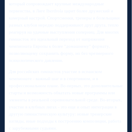
который сопровождает крупные международные
первенства, в Лиге Iberdrola царит более дружеский и
камерный настрой. Спортсменки, тренеры и болельщики
разных клубов нередко поддерживают друг друга, тепло
реагируя на удачные выступления соперниц. Для многих
гимнасток это идеальный переход от напряжения
чемпионата Европы к более "домашнему" формату,
позволяющему сохранить форму, но без чрезмерного
психологического давления.
Для российских гимнасток участие в испанском
чемпионате - важный шаг и в спортивном, и в
профессиональном плане. Во-первых, это дополнительные
старты и возможность обкатать новые программы или
элементы в реальной соревновательной среде. Во-вторых,
участие в клубных лигах - это еще и опыт интеграции в
другую гимнастическую культуру: новые тренерские
взгляды, иные подходы к построению композиции, работа
с зарубежными судьями.