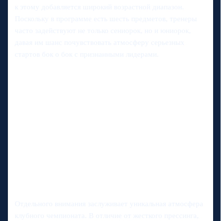
к этому добавляется широкий возрастной диапазон.
Поскольку в программе есть шесть предметов, тренеры
часто задействуют не только сениорок, но и юниорок,
давая им шанс почувствовать атмосферу серьезных
стартов бок о бок с признанными лидерами.
Отдельного внимания заслуживает уникальная атмосфера
клубного чемпионата. В отличие от жесткого прессинга,