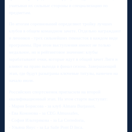
учитывая их сильные стороны и специализацию по
предметам.
По итогам соревнований определяют тройку лучших
клубов в общем командном зачете. Отдельно награждают
и личников - трех сильнейших гимнасток в каждом виде
программы. При этом выступления имеют не только
медальное, но и рейтинговое значение: клубы
зарабатывают очки, которые идут в общий зачет Лиги и
влияют на право выхода в финал сезона. Завершающий
этап, где будут разыграны ключевые титулы, намечен на
начало июля.
Российских спортсменок пригласили на второй
квалификационный этап. На этом старте выступят:
- Мария Борисова - за клуб Almara Burjassot,
- Ева Кононова - за CEG Almussafes,
- София Ильтерякова - за La Corredoria,
- Ульяна Янус - за La Salle Pont D Inca.