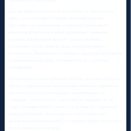
Для организаторов участие российских и белорусских
звезд - способ вывести турнир на новый уровень.
Высокий класс исполнения, сложность программ и
именитые фамилии в заявках привлекают внимание
публики, увеличивают интерес к трансляциям и
поднимают статус Лиги в глазах международного
сообщества. Фактически, подобные старты превращаются
в мини-версии крупных чемпионатов, но с клубной
спецификой.
Возрастной и стилистический разброс участниц обещает
сделать соревнования зрелищными. Юниорки привносят
свежесть, риск и максимальную эмоциональность,
сениорки - отточенность, артистизм и уверенность. В
таких условиях борьба за места в протоколе становится
непредсказуемой: иногда именно юная гимнастка с
великолепной композицией без предмета может опередить
более опытную соперницу.