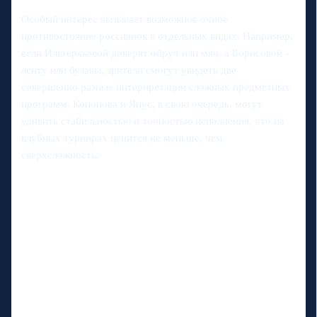
Особый интерес вызывает возможное очное
противостояние россиянок в отдельных видах. Например,
если Ильтеряковой доверят обруч или мяч, а Борисовой -
ленту или булавы, зрители смогут увидеть две
совершенно разные интерпретации сложных предметных
программ. Кононова и Янус, в свою очередь, могут
удивить стабильностью и точностью исполнения, что на
клубных турнирах ценится не меньше, чем
сверхсложность.