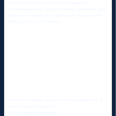
Белорусская школа художественной гимнастики
традиционно высоко ценится в Европе, и появление сразу
нескольких ведущих представительниц сборной делает
турнир еще более статусным.
Список иностранных звезд на этом не заканчивается. В
числе легионерок значатся:
- Асель Арапова (Киргизия),