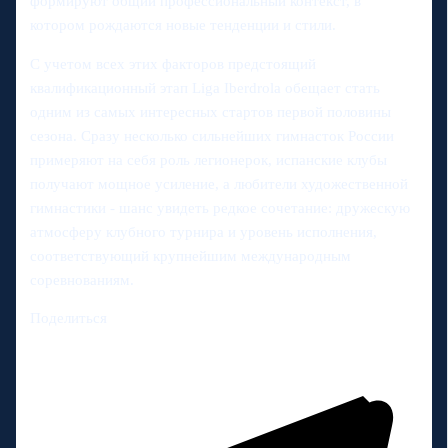
формируют общий профессиональный контекст, в
котором рождаются новые тенденции и стили.
С учетом всех этих факторов предстоящий
квалификационный этап Liga Iberdrola обещает стать
одним из самых интересных стартов первой половины
сезона. Сразу несколько сильнейших гимнасток России
примеряют на себя роль легионерок, испанские клубы
получают мощное усиление, а любители художественной
гимнастики - шанс увидеть редкое сочетание: дружескую
атмосферу клубного турнира и уровень исполнения,
соответствующий крупнейшим международным
соревнованиям.
Поделиться