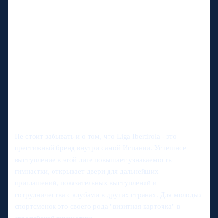
Не стоит забывать и о том, что Liga Iberdrola - это
престижный бренд внутри самой Испании. Успешное
выступление в этой лиге повышает узнаваемость
гимнастки, открывает двери для дальнейших
приглашений, показательных выступлений и
сотрудничества с клубами в других странах. Для молодых
спортсменок это своего рода "визитная карточка" в
европейской гимнастике.