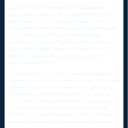
Кроме того, статус легионерки всегда накладывает
особую ответственность. От приглашенной звезды ждут
яркого выступления, стабильности и лидерства. Для
Ильтеряковой и Борисовой, которые уже зарекомендовали
себя на международной арене, это возможность
подтвердить свой высокий уровень в новом контексте.
Для Кононовой и Янус - шанс еще раз заявить о себе,
укрепить позиции в конкурентном поле и привлечь
внимание специалистов.
Клубный формат также помогает гимнасткам развивать
соревновательную гибкость. В национальной сборной они
привыкли выполнять определенный набор программ, а
здесь тренеры могут по-другому расставить акценты:
кому-то доверят более рискованные композиции, кому-то
- стабильные виды, позволяющие принести команде
нужные баллы. Такая вариативность делает спортсменок
более универсальными и психологически устойчивыми.