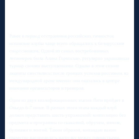
Ранее в период отстранения российских гимнасток
испанские клубы чаще всего обращались к белорусским
спортсменкам. Одной из самых востребованных
легионерок была Алина Горносько, регулярно украшавшая
турнир своими выступлениями. Однако в этом сезоне
акценты сместились: после громких успехов россиянок на
международной арене именно они оказались в центре
внимания организаторов и тренеров.
Один из двух квалификационных этапов Лиги пройдет в
Овьедо 6-7 июня. В рамках этого этапа каждый клуб
должен представить шесть упражнений: композицию без
предмета и программы со скакалкой, обручем, мячом,
булавами и лентой. Таким образом, командам важно
грамотно распределить нагрузку между гимнастками,