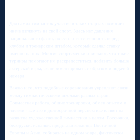
Для самих гимнасток участие в таких стартах помогает
иначе взглянуть на свой спорт. Здесь нет давления
национального флага, но есть ответственность перед
клубом и тренерским штабом, который сделал ставку
именно на них. Многие спортсменки отмечают, что такие
турниры помогают им раскрепоститься, добавить больше
актерской игры, экспериментировать с образом и подачей
номера.
Важно и то, что подобные соревнования укрепляют связи
между гимнастическими школами разных стран.
Совместная работа, общие тренировки, обмен опытом и
идеями - все это в долгосрочной перспективе влияет на
развитие художественной гимнастики в целом. Россиянки,
белоруски, испанки, представительницы Восточной
Европы и Азии, собираясь на одном ковре, фактически