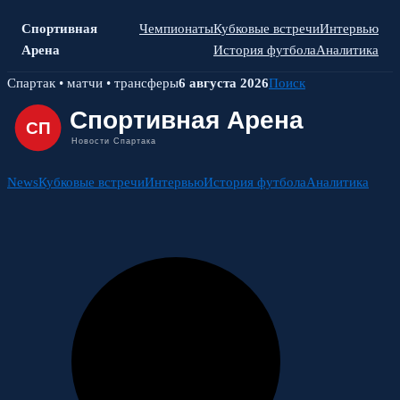
Спортивная
Чемпионаты
Кубковые встречи
Интервью
Арена
История футбола
Аналитика
Skip
Спартак • матчи • трансферы
6 августа 2026
Поиск
to
content
News
Кубковые встречи
Интервью
История футбола
Аналитика