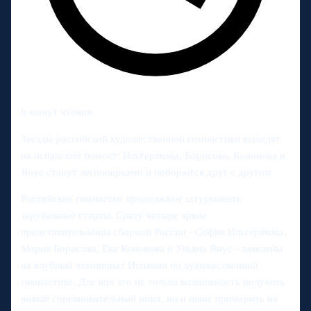
6 минут чтения
Звезды российской художественной гимнастики выходят
на испанский помост: Ильтерякова, Борисова, Кононова и
Янус станут легионерками и поборются друг с другом
Российские гимнастки продолжают штурмовать
зарубежные старты. Сразу четыре яркие
представительницы сборной России - София Ильтерякова,
Мария Борисова, Ева Кононова и Ульяна Янус - заявлены
на клубный чемпионат Испании по художественной
гимнастике. Для них это не только возможность получить
новый соревновательный опыт, но и шанс примерить на