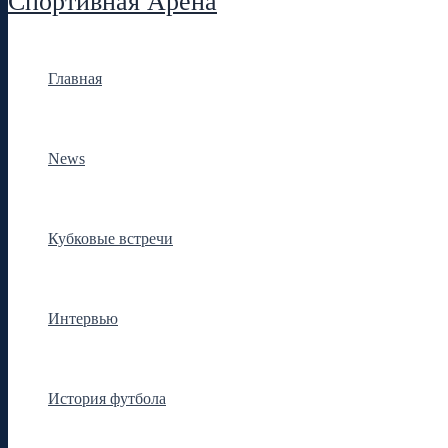
Спортивная Арена
Главная
News
Кубковые встречи
Интервью
История футбола