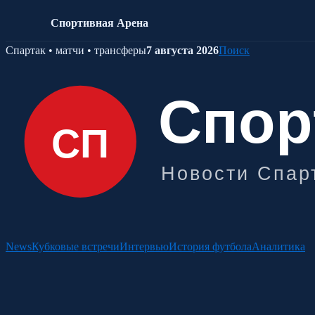
Спортивная Арена
Skip
Спартак • матчи • трансферы
7 августа 2026
Поиск
to
content
News
Кубковые встречи
Интервью
История футбола
Аналитика