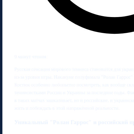
9 минут чтения
Русская сенсация мирового тенниса становится для украи
из‑за уровня игры. Накануне полуфинала "Ролан Гарро
Костюк особенно любопытно посмотреть, как вообще ск
теннисистками России и Украины за последние годы. Фа
в таких матчах зашкаливает, но и российские, и украинс
жить и побеждать в этой напряжённой реальности.
Уникальный "Ролан Гаррос" и российский 