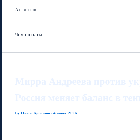
Аналитика
Чемпионаты
Мирра Андреева против ук
Россия меняет баланс в тен
By
Ольга Крылова
/
4 июня, 2026