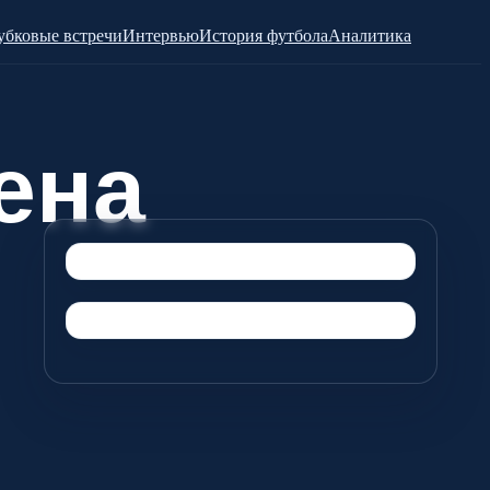
убковые встречи
Интервью
История футбола
Аналитика