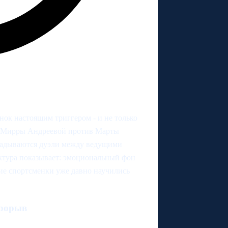
нок настоящим триггером - и не только
с" Мирры Андреевой против Марты
ладываются дуэли между ведущими
ктура показывает: эмоциональный фон
кие спортсменки уже давно научились
прорыв