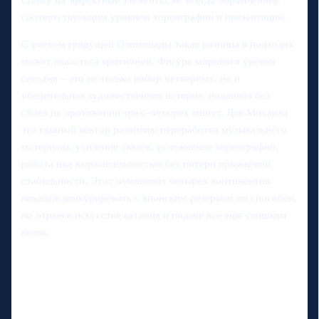
соответствующим уровнем хореографии и презентации.
С учетом грядущей Олимпиады такая разница в подходах
может оказаться критичной. Фигура мирового уровня
сегодня – это не только набор четверных, но и
убедительная художественная история, поданная без
сбоев на протяжении трех–четырех минут. Для Михаила
это главный вектор развития: переработка музыкального
материала, усиление связок, усложнение хореографии,
работа над выразительностью без потери прыжковой
стабильности. Этот чемпионат четырех континентов
показал: конкурировать с японским резервом он способен,
но отрыв в искусстве катания и подаче все еще слишком
велик.