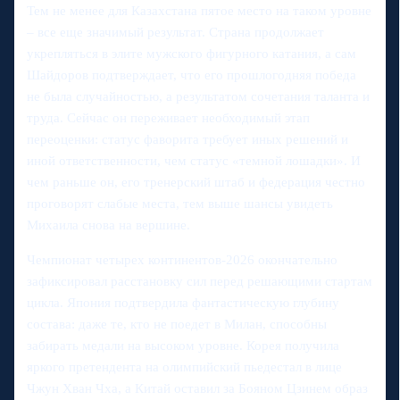
Тем не менее для Казахстана пятое место на таком уровне
– все еще значимый результат. Страна продолжает
укрепляться в элите мужского фигурного катания, а сам
Шайдоров подтверждает, что его прошлогодняя победа
не была случайностью, а результатом сочетания таланта и
труда. Сейчас он переживает необходимый этап
переоценки: статус фаворита требует иных решений и
иной ответственности, чем статус «темной лошадки». И
чем раньше он, его тренерский штаб и федерация честно
проговорят слабые места, тем выше шансы увидеть
Михаила снова на вершине.
Чемпионат четырех континентов‑2026 окончательно
зафиксировал расстановку сил перед решающими стартам
цикла. Япония подтвердила фантастическую глубину
состава: даже те, кто не поедет в Милан, способны
забирать медали на высоком уровне. Корея получила
яркого претендента на олимпийский пьедестал в лице
Чжун Хван Чха, а Китай оставил за Бояном Цзинем образ