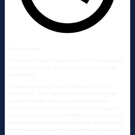
8 минут чтения
Казахстанский талант прыгнул ниже своих возможностей
и уступил резервисту Японии на чемпионате четырех
континентов
Соревновательная программа чемпионата четырех
континентов – 2026 завершилась мужским одиночным
турниром. Именно здесь ожидалась кульминация:
короткая программа лишь наметила контуры будущего
пьедестала, но именно произвольный прокат должен был
окончательно расставить всех по местам. На фоне почти
гарантированного японского доминирования в женском