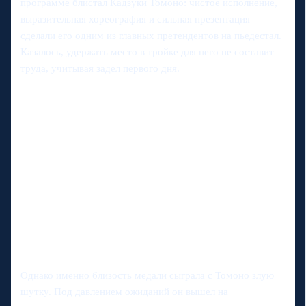
программе блистал Кадзуки Томоно: чистое исполнение,
выразительная хореография и сильная презентация
сделали его одним из главных претендентов на пьедестал.
Казалось, удержать место в тройке для него не составит
труда, учитывая задел первого дня.
Однако именно близость медали сыграла с Томоно злую
шутку. Под давлением ожиданий он вышел на