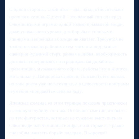
С одной стороны, такой итог – шаг назад относительно
прошлого сезона. С другой – это важный сигнал перед
Олимпийскими играми: одной только прыжковой мощи,
даже уникального уровня, для борьбы с топовыми
японцами и корейцами больше не хватает. Требуется не
только несколько рабочих схем контента под разные
сценарии (удачный старт, ранняя ошибка, необходимость
догонять соперников), но и радикальная доработка
презентации, музыкального образа, работы рук и корпуса.
Потенциал у Шайдорова огромен, списывать его нельзя,
но зона роста уже не в технике, а в целостности программ
и умении «продавать» себя на льду.
Японская команда на этом турнире показала практически
эталонную глубину состава. Особенно заметно это было
по тем фигуристам, которым не суждено выступить на
Олимпиаде или чемпионате мира, но которые все равно
способны навязать борьбу лидерам. В короткой