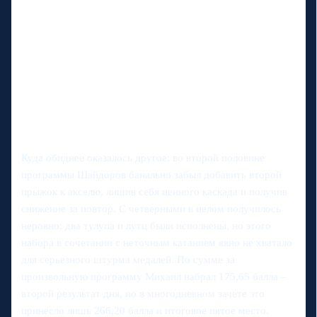
Куда обиднее оказалось другое: во второй половине
программы Шайдоров банально забыл добавить второй
прыжок к акселю, лишив себя ценного каскада и получив
снижение за повтор. С четверными в целом получилось
неровно: два тулупа и лутц были исполнены, но этого
набора в сочетании с неточным катанием явно не хватало
для серьезного штурма медалей. По сумме за
произвольную программу Михаил набрал 175,65 балла –
второй результат дня, но в многодневном зачете это
принесло лишь 266,20 балла и итоговое пятое место.