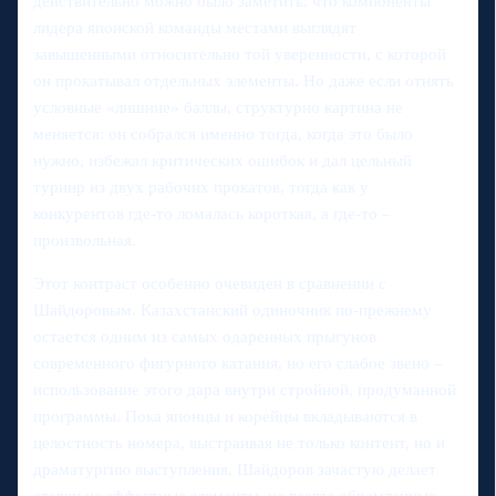
действительно можно было заметить, что компоненты
лидера японской команды местами выглядят
завышенными относительно той уверенности, с которой
он прокатывал отдельных элементы. Но даже если отнять
условные «лишние» баллы, структурно картина не
меняется: он собрался именно тогда, когда это было
нужно, избежал критических ошибок и дал цельный
турнир из двух рабочих прокатов, тогда как у
конкурентов где‑то ломалась короткая, а где‑то –
произвольная.
Этот контраст особенно очевиден в сравнении с
Шайдоровым. Казахстанский одиночник по‑прежнему
остается одним из самых одаренных прыгунов
современного фигурного катания, но его слабое звено –
использование этого дара внутри стройной, продуманной
программы. Пока японцы и корейцы вкладываются в
целостность номера, выстраивая не только контент, но и
драматургию выступления, Шайдоров зачастую делает
ставку на эффектные элементы, не всегда обрамленные