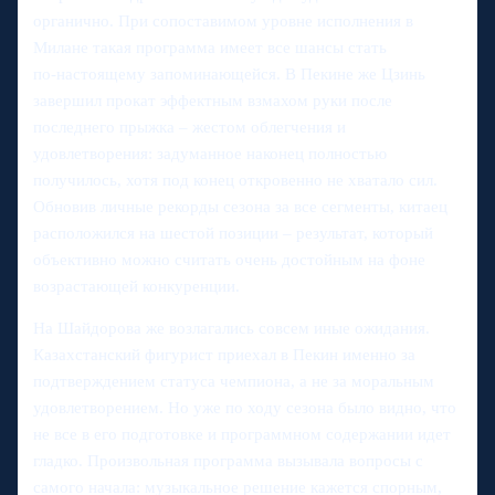
органично. При сопоставимом уровне исполнения в
Милане такая программа имеет все шансы стать
по‑настоящему запоминающейся. В Пекине же Цзинь
завершил прокат эффектным взмахом руки после
последнего прыжка – жестом облегчения и
удовлетворения: задуманное наконец полностью
получилось, хотя под конец откровенно не хватало сил.
Обновив личные рекорды сезона за все сегменты, китаец
расположился на шестой позиции – результат, который
объективно можно считать очень достойным на фоне
возрастающей конкуренции.
На Шайдорова же возлагались совсем иные ожидания.
Казахстанский фигурист приехал в Пекин именно за
подтверждением статуса чемпиона, а не за моральным
удовлетворением. Но уже по ходу сезона было видно, что
не все в его подготовке и программном содержании идет
гладко. Произвольная программа вызывала вопросы с
самого начала: музыкальное решение кажется спорным,