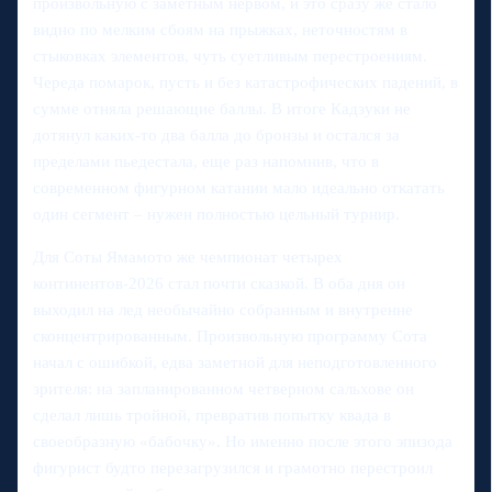
произвольную с заметным нервом, и это сразу же стало
видно по мелким сбоям на прыжках, неточностям в
стыковках элементов, чуть суетливым перестроениям.
Череда помарок, пусть и без катастрофических падений, в
сумме отняла решающие баллы. В итоге Кадзуки не
дотянул каких‑то два балла до бронзы и остался за
пределами пьедестала, еще раз напомнив, что в
современном фигурном катании мало идеально откатать
один сегмент – нужен полностью цельный турнир.
Для Соты Ямамото же чемпионат четырех
континентов‑2026 стал почти сказкой. В оба дня он
выходил на лед необычайно собранным и внутренне
сконцентрированным. Произвольную программу Сота
начал с ошибкой, едва заметной для неподготовленного
зрителя: на запланированном четверном сальхове он
сделал лишь тройной, превратив попытку квада в
своеобразную «бабочку». Но именно после этого эпизода
фигурист будто перезагрузился и грамотно перестроил