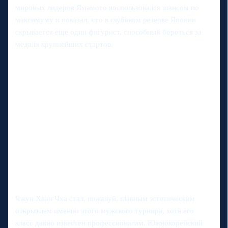
мировых лидеров Ямамото воспользовался шансом по
максимуму и показал, что в глубоком резерве Японии
скрывается еще один фигурист, способный бороться за
медали крупнейших стартов.
Чжун Хван Чха стал, пожалуй, главным эстетическим
открытием именно этого мужского турнира, хотя его
класс давно известен профессионалам. Южнокорейский