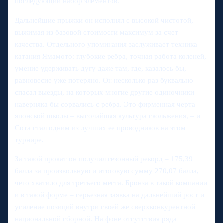
последующий набор элементов.
Дальнейшие прыжки он исполнял с высокой чистотой,
выжимая из базовой стоимости максимум за счет
качества. Отдельного упоминания заслуживает техника
катания Ямамото: глубокие ребра, точная работа коленей,
умение удерживать дугу даже там, где, казалось бы,
равновесие уже потеряно. Он несколько раз буквально
спасал выезды, на которых многие другие одиночники
наверняка бы сорвались с ребра. Это фирменная черта
японской школы – высочайшая культура скольжения, – и
Сота стал одним из лучших ее проводников на этом
турнире.
За такой прокат он получил сезонный рекорд – 175,39
балла за произвольную и итоговую сумму 270,07 балла,
чего хватило для третьего места. Бронза в такой компании
и в такой форме – серьезная заявка на дальнейший рост и
усиление позиций внутри своей же сверхконкурентной
национальной сборной. На фоне отсутствия ряда