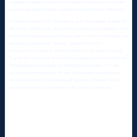
турнире повтор полностью японского подиума у мужчин
казался маловероятным, однако интриги это не отменяло.
Особый интерес был прикован к действующему чемпиону
Михаилу Шайдорову, который год назад сенсационно взял
золото и теперь выходил на лед уже в статусе человека, на
которого равняются. Задача – защитить титул –
изначально выглядела амбициозной, но не запредельной.
Тем более что после короткой программы ученик Алексея
Урманова располагался на четвертой позиции – в зоне
досягаемости медалей. Но для попадания на пьедестал
требовался почти безупречный прокат, а именно этого
казахстанскому одиночнику и не удалось показать.