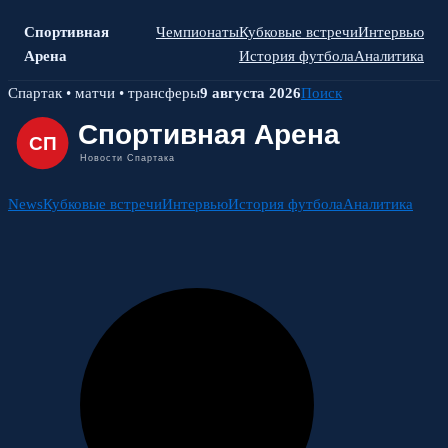
Спортивная
Чемпионаты
Кубковые встречи
Интервью
Арена
История футбола
Аналитика
Skip
Спартак • матчи • трансферы
9 августа 2026
Поиск
to
content
News
Кубковые встречи
Интервью
История футбола
Аналитика