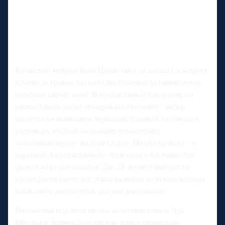
Китайский ветеран Боян Цзинь так и не вмешался всерьез
в битву за тройку, хотя его выступление оставило очень
приятное впечатление. В произвольной программе он
рискнул лишь двумя четверными тулупами – набор
контента по нынешним меркам не топовый, особенно с
учетом отсутствия настоящих технических
«революционеров» на этом старте. Но оба проката – и
короткий, и произвольный – получились чистыми, без
срывов и грубых ошибок. Для 28‑летнего фигуриста,
прошедшего почти все этапы развития мужского катания
последнего десятилетия, это уже достижение.
Постановка под эклектичное сочетание вокала Эда
Ширана и Андреа Бочелли ему идет удивительно