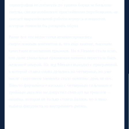
хореография не дотянута до уровня борца за большие
титулы, связки изобилуют простейшими перебежками, не
хватает выразительной работы корпуса и акцентов,
которые помогли бы раскрыть образ.
Ранее все эти недостатки компенсировались
сверхсложным контентом и, что еще важнее, высоким
качеством исполнения прыжков. Но в Пекине стало ясно,
что даже уникальная прыжковая начинка перестала быть
железной опорой. На лед Михаил выходил с программой,
в которой ставка снова делалась на четверные, но уже
после стартового элемента стало понятно: день не его.
Вместо фирменного каскада с четверным сальховом и
тройным акселем он допустил степ-аут на трикселе –
ошибка, которая не только стоила баллов, но и явно
выбила фигуриста из внутреннего ритма.