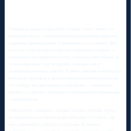
Главная же интрига дня была связана с тем, сумеет ли
японский лидер, считавшийся номинальным фаворитом,
удержать преимущество и превратить его в золото. Для
него этот турнир был не просто очередным стартом, а
возможностью закрепить статус человека, способного не
только бороться «где‑то рядом» с топами, но и
выигрывать крупные титулы. В итоге именно он возглавил
итоговый протокол, а многие эксперты заговорили о том,
что победу ему фактически «подарили» – намекая на
мягкость судейства и щедрость компонентов в сравнении
с соперниками.
Обвинения в «щедрых» оценках в адрес японцев звучат
не первый год, особенно когда речь идет о стартах, где
они доминируют числом и статусом. В Пекине