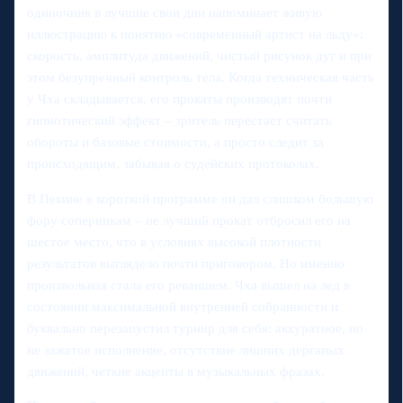
одиночник в лучшие свои дни напоминает живую
иллюстрацию к понятию «современный артист на льду»:
скорость, амплитуда движений, чистый рисунок дуг и при
этом безупречный контроль тела. Когда техническая часть
у Чха складывается, его прокаты производят почти
гипнотический эффект – зритель перестает считать
обороты и базовые стоимости, а просто следит за
происходящим, забывая о судейских протоколах.
В Пекине в короткой программе он дал слишком большую
фору соперникам – не лучший прокат отбросил его на
шестое место, что в условиях высокой плотности
результатов выглядело почти приговором. Но именно
произвольная стала его реваншем. Чха вышел на лед в
состоянии максимальной внутренней собранности и
буквально перезапустил турнир для себя: аккуратное, но
не зажатое исполнение, отсутствие лишних дерганых
движений, четкие акценты в музыкальных фразах.