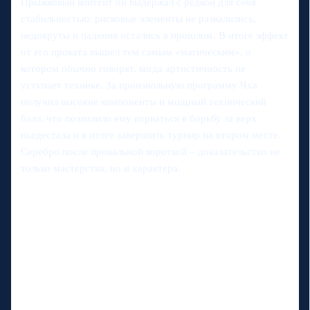
Прыжковый контент он выдержал с редкой для себя
стабильностью: рисковые элементы не развалились,
недокруты и падения остались в прошлом. В итоге эффект
от его проката вышел тем самым «магическим», о
котором обычно говорят, когда артистичность не
уступает технике. За произвольную программу Чха
получил высокие компоненты и мощный технический
балл, что позволило ему ворваться в борьбу за верх
пьедестала и в итоге завершить турнир на втором месте.
Серебро после провальной короткой – доказательство не
только мастерства, но и характера.