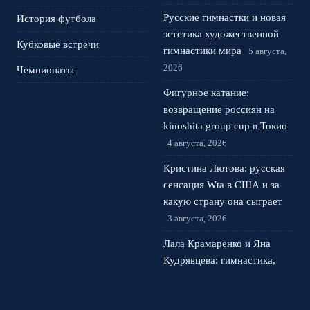
Русские гимнастки и новая
История футбола
эстетика художественной
Кубковые встречи
гимнастики мира
5 августа,
2026
Чемпионаты
Фигурное катание:
возвращение россиян на
kinoshita group cup в Токио
4 августа, 2026
Кристина Лютова: русская
сенсация Wta в США и за
какую страну она сыграет
3 августа, 2026
Лала Крамаренко и Яна
Кудрявцева: гимнастика,
музыка и ожидание медалей
2 августа, 2026