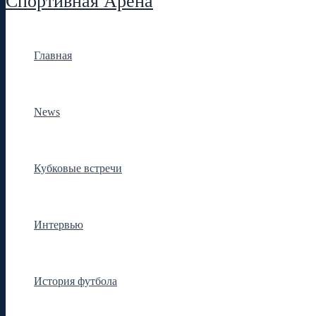
Спортивная Арена
Главная
News
Кубковые встречи
Интервью
История футбола