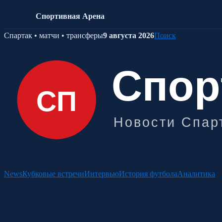
Спортивная Арена
Skip
Спартак • матчи • трансферы
9 августа 2026
Поиск
to
content
News
Кубковые встречи
Интервью
История футбола
Аналитика