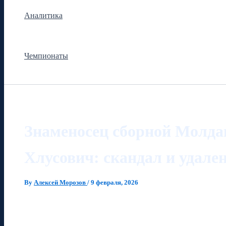
Аналитика
Чемпионаты
Знаменосец сборной Молда
Хлусович: скандал и удале
By
Алексей Морозов
/
9 февраля, 2026