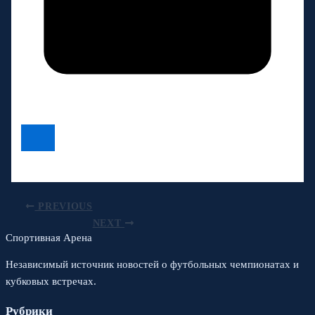
PREVIOUS
NEXT
Спортивная Арена
Независимый источник новостей о футбольных чемпионатах и
кубковых встречах.
Рубрики