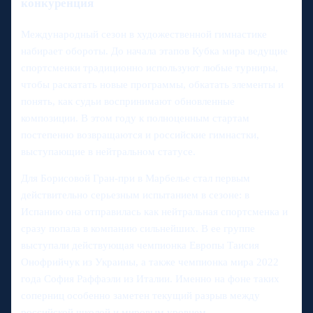
конкуренция
Международный сезон в художественной гимнастике
набирает обороты. До начала этапов Кубка мира ведущие
спортсменки традиционно используют любые турниры,
чтобы раскатать новые программы, обкатать элементы и
понять, как судьи воспринимают обновленные
композиции. В этом году к полноценным стартам
постепенно возвращаются и российские гимнастки,
выступающие в нейтральном статусе.
Для Борисовой Гран-при в Марбелье стал первым
действительно серьезным испытанием в сезоне: в
Испанию она отправилась как нейтральная спортсменка и
сразу попала в компанию сильнейших. В ее группе
выступали действующая чемпионка Европы Таисия
Онофрийчук из Украины, а также чемпионка мира 2022
года София Раффаэли из Италии. Именно на фоне таких
соперниц особенно заметен текущий разрыв между
российской школой и мировым уровнем.