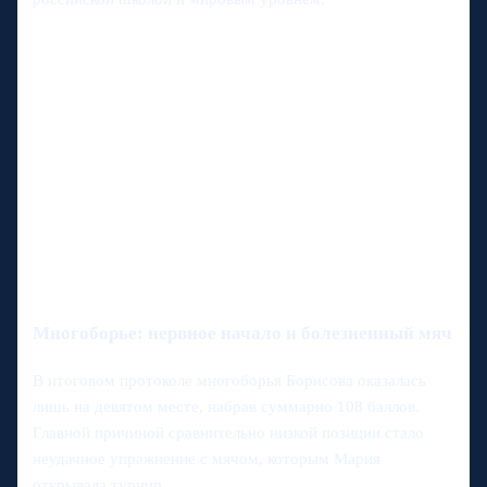
Многоборье: нервное начало и болезненный мяч
В итоговом протоколе многоборья Борисова оказалась
лишь на девятом месте, набрав суммарно 108 баллов.
Главной причиной сравнительно низкой позиции стало
неудачное упражнение с мячом, которым Мария
открывала турнир.