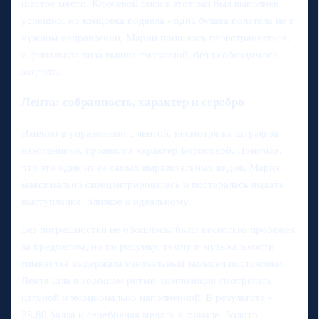
шестое место. Ключевой риск в этот раз был выполнен
успешно, но концовка подвела - одна булава полетела не в
нужном направлении, Марии пришлось перестраиваться,
и финальная поза вышла смазанной, без необходимого
акцента.
Лента: собранность, характер и серебро
Именно в упражнении с лентой, несмотря на штраф за
наколенники, проявился характер Борисовой. Понимая,
что это один из ее самых выразительных видов, Мария
максимально сконцентрировалась и постаралась выдать
выступление, близкое к идеальному.
Без погрешностей не обошлось: было несколько пробежек
за предметом, но по рисунку, темпу и музыкальности
гимнастка выдержала изначальный замысел постановки.
Лента шла в хорошем ритме, композиция смотрелась
цельной и эмоционально наполненной. В результате -
28,80 балла и серебряная медаль в финале. Золото