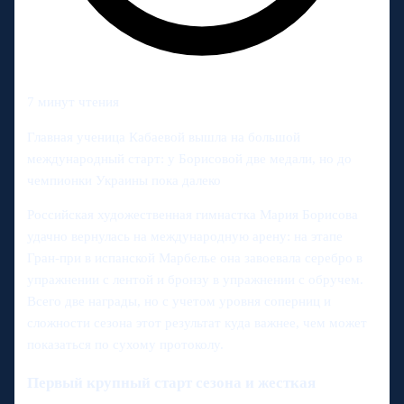
7 минут чтения
Главная ученица Кабаевой вышла на большой
международный старт: у Борисовой две медали, но до
чемпионки Украины пока далеко
Российская художественная гимнастка Мария Борисова
удачно вернулась на международную арену: на этапе
Гран-при в испанской Марбелье она завоевала серебро в
упражнении с лентой и бронзу в упражнении с обручем.
Всего две награды, но с учетом уровня соперниц и
сложности сезона этот результат куда важнее, чем может
показаться по сухому протоколу.
Первый крупный старт сезона и жесткая