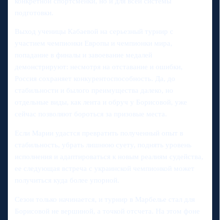
конкретной спортсменки, но и для всей системы
подготовки.
Выход ученицы Кабаевой на серьезный турнир с
участием чемпионки Европы и чемпионки мира,
попадание в финалы и завоевание медалей
демонстрируют: несмотря на отставание и ошибки,
Россия сохраняет конкурентоспособность. Да, до
стабильности и былого преимущества далеко, но
отдельные виды, как лента и обруч у Борисовой, уже
сейчас позволяют бороться за призовые места.
Если Марии удастся превратить полученный опыт в
стабильность, убрать лишнюю суету, поднять уровень
исполнения и адаптироваться к новым реалиям судейства,
ее следующая встреча с украинской чемпионкой может
получиться куда более упорной.
Сезон только начинается, и турнир в Марбелье стал для
Борисовой не вершиной, а точкой отсчета. На этом фоне