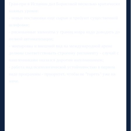
Гран-при в Испании дал Борисовой несколько критически
важных уроков:
- новые постановки еще сырые и требуют существенной
шлифовки;
- рискованные элементы у границ ковра надо доводить до
полной автоматизации;
- экипировка и внешний вид на международной арене
должны соответствовать строгому регламенту - случай с
наколенниками оказался дорогим напоминанием;
- работа над психологической устойчивостью в первом
виде программы - приоритет, чтобы не "гореть" уже на
мяче.