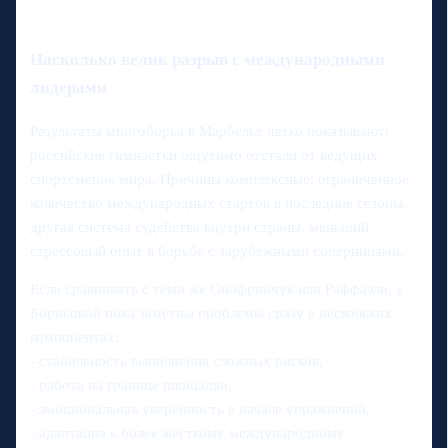
Насколько велик разрыв с международными
лидерами
Результаты многоборья в Марбелье четко показывают:
российские гимнастки ощутимо отстали от ведущих
спортсменок мира. Причины комплексные: ограниченное
количество международных стартов в последние сезоны,
другая система судейства внутри страны, меньший
стрессовый опыт в борьбе с зарубежными соперницами.
Если сравнивать с теми же Онофрийчук или Раффаэли, у
Борисовой пока заметны проблемы сразу в нескольких
компонентах:
- стабильность выполнения сложных рисков,
- работа на границе площадки,
- эмоциональная уверенность в начале упражнений,
- адаптация к более жесткому международному