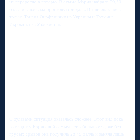
не переросло в потерю. В сумме Мария набрала 29,30
балла и завоевала бронзовую медаль. Выше оказались
только Таисия Онофрийчук из Украины и Тахмина
Икромова из Узбекистана.
С булавами ситуация оказалась сложнее. Этот вид пока
выглядит у Борисовой самым нестабильным: даже без
грубых срывов она получила 28,45 балла и заняла лишь