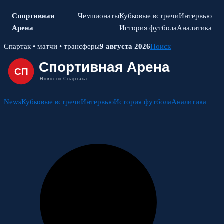
Спортивная
Чемпионаты
Кубковые встречи
Интервью
Арена
История футбола
Аналитика
Skip
Спартак • матчи • трансферы
9 августа 2026
Поиск
to
content
News
Кубковые встречи
Интервью
История футбола
Аналитика