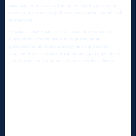
закономерно досталось Таисии Онофрийчук, которая
подтвердило статус одной из главных звезд европейской
гимнастики.
Показательный момент: на награждении Борисова и
Онофрийчук стояли рядом на подиуме, но ни
рукопожатий, ни объятий между ними зрители не
увидели. Контекст взаимоотношений стран очевиден, и
даже в мире спорта он пока не остается за скобками.