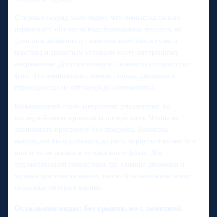
С первых секунд было видно, что гимнастка сильно
нервничает: она часто подстраховывала предмет, не
доводила движения до максимальной амплитуды, а
пластика и артистизм уступали месту внутреннему
напряжению. Дополнительную сложность создавал тот
факт, что композиция с мячом - новая, движения и
переходы еще не отточены до автоматизма.
Кульминацией стало завершение упражнения: на
последней ловле произошла потеря мяча. Чтобы не
заканчивать программу без предмета, Борисова
вынуждена была добежать до него, вернуться на место и
при этом не попала в музыкальную фразу. Для
художественной гимнастики, где слияние движения и
музыки критически важно, такие сбои неизбежно влекут
серьезные потери в оценке.
Остальные виды: без срывов, но с заметной