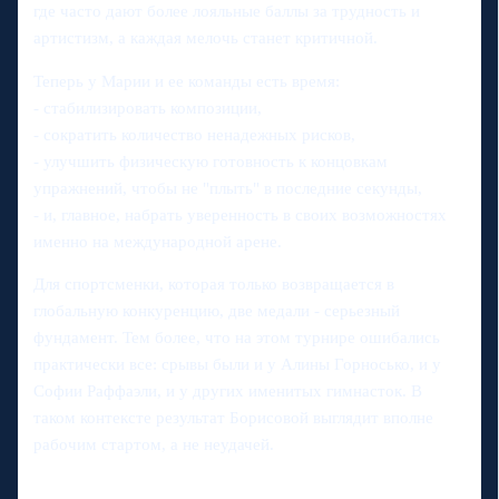
где часто дают более лояльные баллы за трудность и
артистизм, а каждая мелочь станет критичной.
Теперь у Марии и ее команды есть время:
- стабилизировать композиции,
- сократить количество ненадежных рисков,
- улучшить физическую готовность к концовкам
упражнений, чтобы не "плыть" в последние секунды,
- и, главное, набрать уверенность в своих возможностях
именно на международной арене.
Для спортсменки, которая только возвращается в
глобальную конкуренцию, две медали - серьезный
фундамент. Тем более, что на этом турнире ошибались
практически все: срывы были и у Алины Горносько, и у
Софии Раффаэли, и у других именитых гимнасток. В
таком контексте результат Борисовой выглядит вполне
рабочим стартом, а не неудачей.