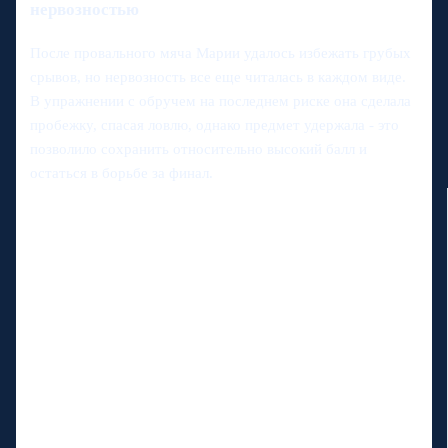
нервозностью
После провального мяча Марии удалось избежать грубых
срывов, но нервозность все еще читалась в каждом виде.
В упражнении с обручем на последнем риске она сделала
пробежку, спасая ловлю, однако предмет удержала - это
позволило сохранить относительно высокий балл и
остаться в борьбе за финал.