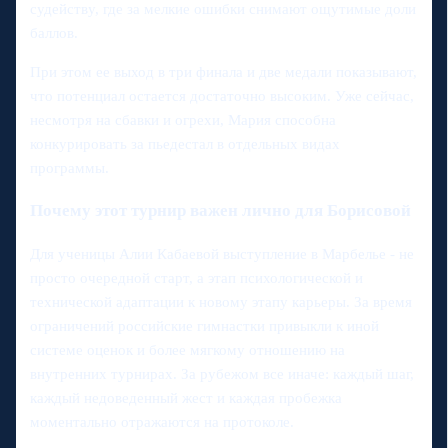
судейству, где за мелкие ошибки снимают ощутимые доли
баллов.
При этом ее выход в три финала и две медали показывают,
что потенциал остается достаточно высоким. Уже сейчас,
несмотря на сбавки и огрехи, Мария способна
конкурировать за пьедестал в отдельных видах
программы.
Почему этот турнир важен лично для Борисовой
Для ученицы Алии Кабаевой выступление в Марбелье - не
просто очередной старт, а этап психологической и
технической адаптации к новому этапу карьеры. За время
ограничений российские гимнастки привыкли к иной
системе оценок и более мягкому отношению на
внутренних турнирах. За рубежом все иначе: каждый шаг,
каждый недоведенный жест и каждая пробежка
моментально отражаются на протоколе.