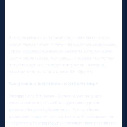
Для тренерского штаба такой старт тоже бесценен: по
итогам оценок можно точечно переработать композиции,
убрать излишне рискованные элементы, которые сейчас
несут больше потерь, чем пользы, и усилить те стороны
гимнастки, где она выглядит выигрышно - пластика,
выразительность, работа с лентой и обручем.
Что дальше: подготовка к Кубкам мира
Главный плюс Марбельи - Борисова уже получила
представление о реальной конкуренции и уровне
требований перед Кубками мира. Там судейство
традиционно еще жестче, а плотность борьбы выше, чем
на Гран-при. Оценки будут значительно ниже российских,