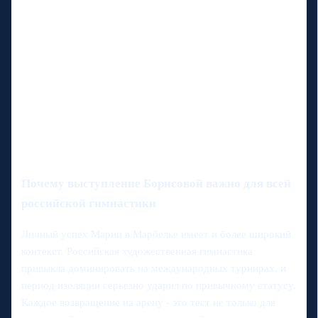
Почему выступление Борисовой важно для всей
российской гимнастики
Личный успех Марии в Марбелье имеет и более широкий
контекст. Российская художественная гимнастика
привыкла доминировать на международных турнирах, и
период изоляции серьезно ударил по привычному статусу.
Каждое возвращение на арену - это тест не только для