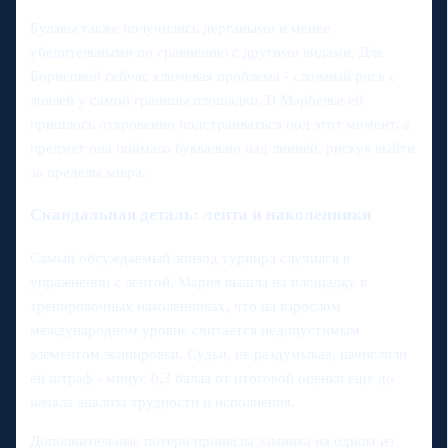
Булавы также получились дергаными и менее
убедительными по сравнению с другими видами. Для
Борисовой сейчас ключевая проблема - сложный риск с
ловлей у самой границы площадки. В Марбелье ей
пришлось откровенно подстраиваться под этот момент, а
предмет она поймала буквально над линией, рискуя выйти
за пределы ковра.
Скандальная деталь: лента и наколенники
Самый обсуждаемый эпизод турнира случился в
упражнении с лентой. Мария вышла на площадку в
тренировочных наколенниках, что на взрослом
международном уровне считается недопустимым
элементом экипировки. Судьи, не раздумывая, начислили
ей штраф - минус 0,3 балла от итоговой оценки еще до
начала анализа трудности и исполнения.
Дополнительные потери принесла заминка на одном из