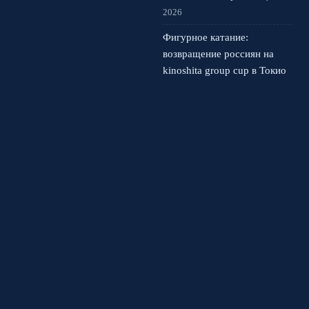
2026
Фигурное катание:
возвращение россиян на
kinoshita group cup в Токио
4 августа, 2026
© 2026 Спортивная Арена
Новости Спартака
News
Аналитика
Интервью
История футбола
Кубковые встречи
Чемпионаты