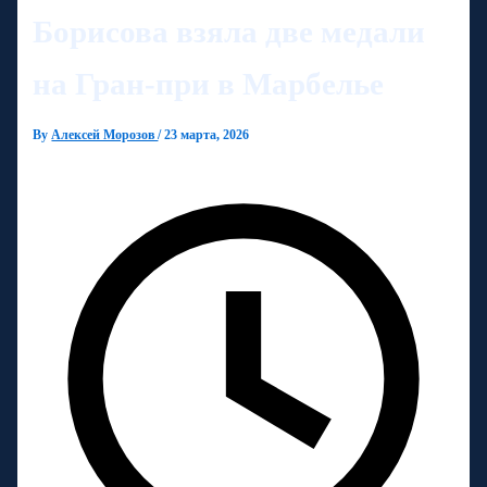
Борисова взяла две медали
на Гран-при в Марбелье
By
Алексей Морозов
/
23 марта, 2026