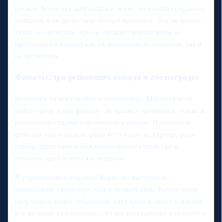
рисков: Борисова запуталась в ленте, но смогла сохранить
контроль и не допустила потери предмета. Тем не менее,
такие технические огрехи снижают впечатление от
программы и влияют как на компонент исполнения, так и
на артистизм.
Финалы: три решающих выхода и две награды
Несмотря на все ошибки в многоборье, Мария сумела
выйти сразу в три финала - не удалось пробиться только в
решающую стадию упражнения с мячом. И именно в
финалах она показала, ради чего ехала на турнир: ради
опыта, адаптации к международному судейству и
попытки приблизиться к лидерам.
В упражнении с обручем Борисова выступила
значительно увереннее, чем в первый день. Композиция
получилась более собранной, хотя один момент с ловлей
все же вышел смазанным - легкое запутывание в предмете