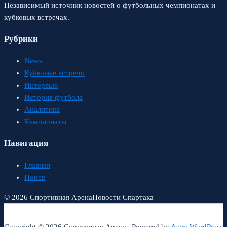
Независимый источник новостей о футбольных чемпионатах и
кубковых встречах.
Рубрики
News
Кубковые встречи
Интервью
История футбола
Аналитика
Чемпионаты
Навигация
Главная
Поиск
© 2026 Спортивная Арена
Новости Спартака