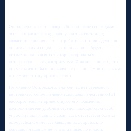
Он подчеркивает, что люди в большинстве своем даже не
осознают момент, когда начнут жить в системе, где
ключевые решения — от потребительского поведения до
политических и социальных процессов — будут
незаметно направляться и корректироваться
интеллектуальными алгоритмами. И даже среди тех, кто
поймет масштабы происходящего, лишь немногие захотят
или смогут этому противостоять.
По мнению Островского, уже сейчас нет серьезного
внутреннего сопротивления всеобщему внедрению ИИ:
наоборот, многие приветствуют его появление,
воспринимая как удобный сервис, помощника, способ
упростить быт и снять с себя часть ответственности за
выбор. Люди, отмечает священник, добровольно
передают машинам не только данные, но и часть