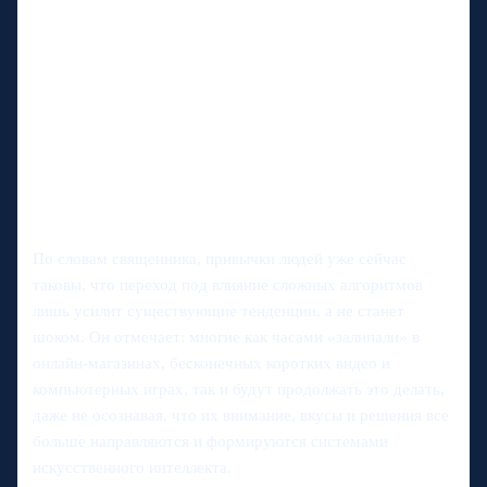
По словам священника, привычки людей уже сейчас
таковы, что переход под влияние сложных алгоритмов
лишь усилит существующие тенденции, а не станет
шоком. Он отмечает: многие как часами «залипали» в
онлайн‑магазинах, бесконечных коротких видео и
компьютерных играх, так и будут продолжать это делать,
даже не осознавая, что их внимание, вкусы и решения все
больше направляются и формируются системами
искусственного интеллекта.