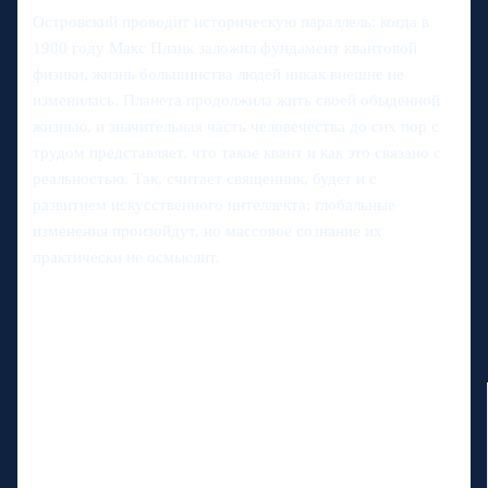
Островский проводит историческую параллель: когда в
1900 году Макс Планк заложил фундамент квантовой
физики, жизнь большинства людей никак внешне не
изменилась. Планета продолжила жить своей обыденной
жизнью, и значительная часть человечества до сих пор с
трудом представляет, что такое квант и как это связано с
реальностью. Так, считает священник, будет и с
развитием искусственного интеллекта: глобальные
изменения произойдут, но массовое сознание их
практически не осмыслит.