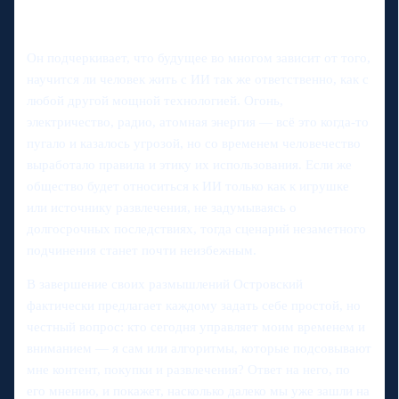
Он подчеркивает, что будущее во многом зависит от того,
научится ли человек жить с ИИ так же ответственно, как с
любой другой мощной технологией. Огонь,
электричество, радио, атомная энергия — всё это когда-то
пугало и казалось угрозой, но со временем человечество
выработало правила и этику их использования. Если же
общество будет относиться к ИИ только как к игрушке
или источнику развлечения, не задумываясь о
долгосрочных последствиях, тогда сценарий незаметного
подчинения станет почти неизбежным.
В завершение своих размышлений Островский
фактически предлагает каждому задать себе простой, но
честный вопрос: кто сегодня управляет моим временем и
вниманием — я сам или алгоритмы, которые подсовывают
мне контент, покупки и развлечения? Ответ на него, по
его мнению, и покажет, насколько далеко мы уже зашли на