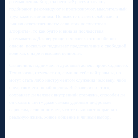
размышления. Когда за него всё рассчитывают,
подбирают, рекомендуют и прогнозируют, мыслительный
труд кажется лишним. Но вместе с этим ослабевает и
личная ответственность: если «так посоветовал
алгоритм», то как будто и вина за последствия
размывается. Для верующего человека это особенно
опасно, поскольку подрывает представление о свободной
воле как о даре и высшей ценности.
Священник поднимает и духовный аспект происходящего.
Технологии, отмечает он, сами по себе нейтральны, но
могут стать либо инструментом служения человеку, либо
средством его порабощения. Всё зависит от того,
сохраняет ли человек внутренний стержень, способен ли
он сказать «нет» даже самым удобным цифровым
сервисам, если понимает, что те начинают подменять
реальную жизнь, живое общение и личный выбор.