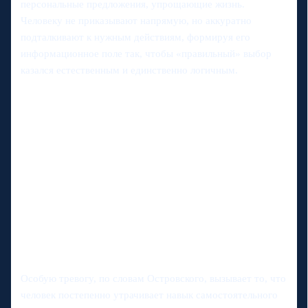
персональные предложения, упрощающие жизнь.
Человеку не приказывают напрямую, но аккуратно
подталкивают к нужным действиям, формируя его
информационное поле так, чтобы «правильный» выбор
казался естественным и единственно логичным.
Особую тревогу, по словам Островского, вызывает то, что
человек постепенно утрачивает навык самостоятельного