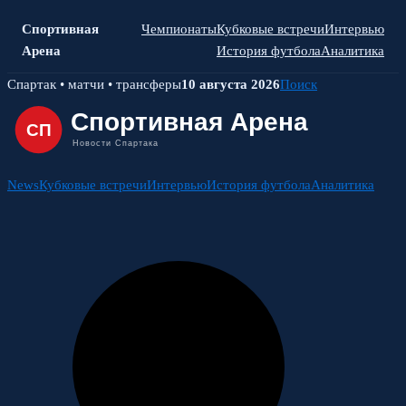
Спортивная
Чемпионаты
Кубковые встречи
Интервью
Арена
История футбола
Аналитика
Skip
Спартак • матчи • трансферы
10 августа 2026
Поиск
to
content
News
Кубковые встречи
Интервью
История футбола
Аналитика