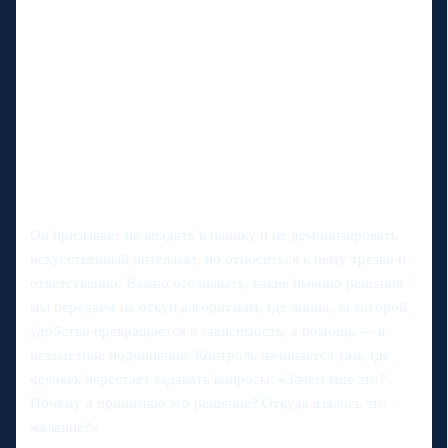
Он призывает не впадать в панику и не демонизировать
искусственный интеллект, но относиться к нему трезво и
ответственно. Важно осознавать, какие именно решения
мы передаем на откуп алгоритмам, где линия, за которой
удобство превращается в зависимость, а помощь — в
незаметное подчинение. Контроль начинается там, где
человек перестает задавать вопросы: «Зачем мне это?
Почему я принимаю это решение? Откуда взялось это
желание?»