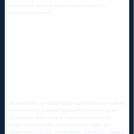
собственной свободы, доверяя им рекомендации,
подсказки и решения.
Он добавляет, что человечество в целом выглядит на фоне
стремительного развития технологий примерно так же,
как пожилые люди, которые сокрушаются о том, что
внуки «живут в телефонах» и постоянно сидят «в
интернетах». По сути, это признание отставания: старшее