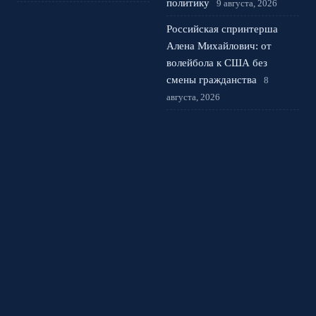
политику
9 августа, 2026
Российская спринтерша
Алена Михайлович: от
волейбола к США без
смены гражданства
8
августа, 2026
Самое скандальное золото
Ирины Родниной в Риге:
нервный срыв и ложь
7
августа, 2026
Уход Аделии Петросян от
Тутберидзе: ставка на
личный бренд и пиар
6
августа, 2026
© 2026 Спортивная Арена
Новости Спартака