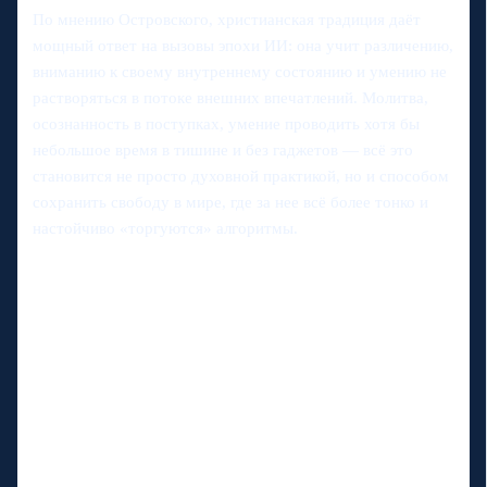
По мнению Островского, христианская традиция даёт
мощный ответ на вызовы эпохи ИИ: она учит различению,
вниманию к своему внутреннему состоянию и умению не
растворяться в потоке внешних впечатлений. Молитва,
осознанность в поступках, умение проводить хотя бы
небольшое время в тишине и без гаджетов — всё это
становится не просто духовной практикой, но и способом
сохранить свободу в мире, где за нее всё более тонко и
настойчиво «торгуются» алгоритмы.