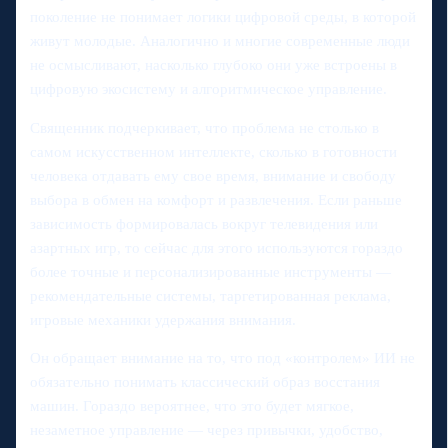
поколение не понимает логики цифровой среды, в которой
живут молодые. Аналогично и многие современные люди
не осмысливают, насколько глубоко они уже встроены в
цифровую экосистему и алгоритмическое управление.
Священник подчеркивает, что проблема не столько в
самом искусственном интеллекте, сколько в готовности
человека отдавать ему свое время, внимание и свободу
выбора в обмен на комфорт и развлечения. Если раньше
зависимость формировалась вокруг телевидения или
азартных игр, то сейчас для этого используются гораздо
более точные и персонализированные инструменты —
рекомендательные системы, таргетированная реклама,
игровые механики удержания внимания.
Он обращает внимание на то, что под «контролем» ИИ не
обязательно понимать классический образ восстания
машин. Гораздо вероятнее, что это будет мягкое,
незаметное управление — через привычки, удобство,