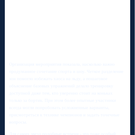
Организация мероприятия показала, насколько важно
продуманное сочетание спорта и шоу. Четкое разделение
зон помогло избежать хаоса на льду, а пошаговое
объяснение базовых упражнений делало тренировку
доступной даже тем, кто уверенно стоит на коньках
только за бортик. При этом более опытные участники
всегда могли попробовать усложненные варианты,
присмотреться к технике чемпионов и задать точечные
вопросы.
Для самих звезд подобные встречи - это тоже особый