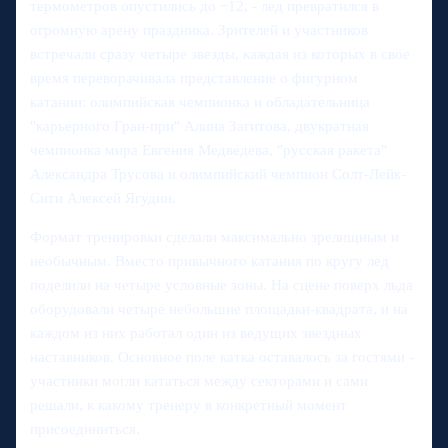
термометров опустились до −12, - лед превратился в
огромную арену праздника. Зрителей и участников
встречали сразу четыре звезды, каждая из которых в свое
время переворачивала представление о фигурном
катании: олимпийская чемпионка и обладательница
"карьерного Гран-при" Алина Загитова, двукратная
чемпионка мира Евгения Медведева, "русская ракета"
Александра Трусова и олимпийский чемпион Солт-Лейк-
Сити Алексей Ягудин.
Формат тренировки сделали максимально зрелищным и
необычным. Вместо привычного катания по кругу лед
поделили на четыре условные зоны. На сцене поверх льда
оборудовали четыре небольшие площадки-квадрата, и на
каждом из них работал один из ведущих звездных
наставников. Основное поле катка оставалось за гостями -
участники могли кататься между секторами и сами
решали, к какому тренеру в конкретный момент
присоединиться.