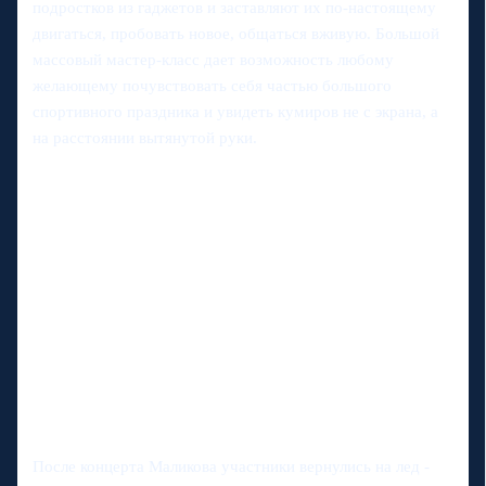
подростков из гаджетов и заставляют их по-настоящему
двигаться, пробовать новое, общаться вживую. Большой
массовый мастер-класс дает возможность любому
желающему почувствовать себя частью большого
спортивного праздника и увидеть кумиров не с экрана, а
на расстоянии вытянутой руки.
После концерта Маликова участники вернулись на лед -