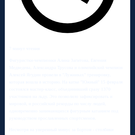
7 минут чтения
Фигуристки-чемпионки Алина Загитова, Евгения
Медведева, Александра Трусова и олимпийский чемпион
Алексей Ягудин провели в "Лужниках" тренировку,
которая вошла в историю. На катке "Южный" 15 февраля
состоялся мастер-класс, объединивший сразу 1370
участников на льду. Это позволило зафиксировать и
мировой, и российский рекорды по числу людей,
одновременно занимающихся фигурным катанием под
руководством прославленных спортсменов.
Несмотря на уверенный минус за бортом - столбики