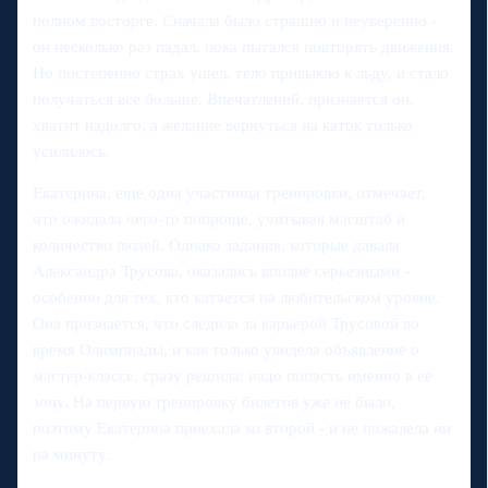
полном восторге. Сначала было страшно и неуверенно -
он несколько раз падал, пока пытался повторять движения.
Но постепенно страх ушел, тело привыкло к льду, и стало
получаться все больше. Впечатлений, признается он,
хватит надолго, а желание вернуться на каток только
усилилось.
Екатерина, еще одна участница тренировки, отмечает,
что ожидала чего-то попроще, учитывая масштаб и
количество людей. Однако задания, которые давала
Александра Трусова, оказались вполне серьезными -
особенно для тех, кто катается на любительском уровне.
Она признается, что следила за карьерой Трусовой во
время Олимпиады, и как только увидела объявление о
мастер-классе, сразу решила: надо попасть именно в ее
зону. На первую тренировку билетов уже не было,
поэтому Екатерина приехала ко второй - и не пожалела ни
на минуту.