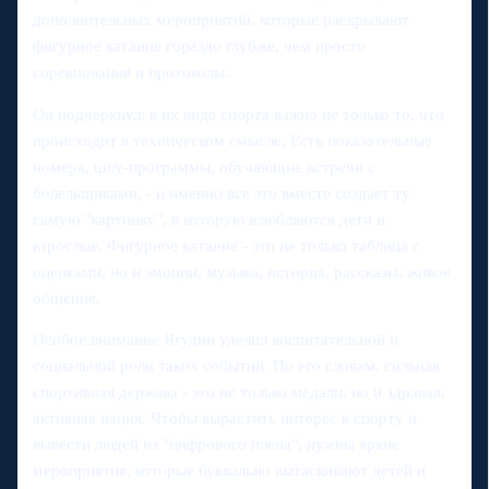
дополнительных мероприятий, которые раскрывают
фигурное катание гораздо глубже, чем просто
соревнования и протоколы.
Он подчеркнул: в их виде спорта важно не только то, что
происходит в техническом смысле. Есть показательные
номера, шоу-программы, обучающие встречи с
болельщиками, - и именно все это вместе создает ту
самую "картинку", в которую влюбляются дети и
взрослые. Фигурное катание - это не только таблица с
оценками, но и эмоции, музыка, история, рассказы, живое
общение.
Особое внимание Ягудин уделил воспитательной и
социальной роли таких событий. По его словам, сильная
спортивная держава - это не только медали, но и здравая,
активная нация. Чтобы вырастить интерес к спорту и
вывести людей из "цифрового плена", нужны яркие
мероприятия, которые буквально вытаскивают детей и