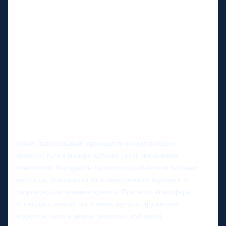
Такой "карусельный" принцип позволил каждому
прикоснуться к манере катания сразу нескольких
чемпионов. Фигуристы по очереди объясняли базовые
элементы, показывали их в замедленном варианте и
сопровождали комментариями. При этом атмосфера
оставалась легкой: постоянно звучали дружеские
подколки, смех и живые диалоги с публикой.