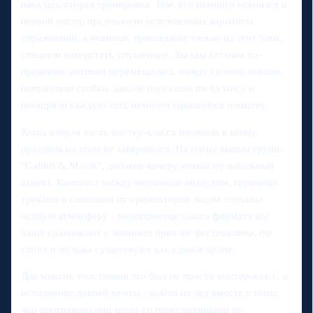
началась вторая тренировка. Тем, кто немного освоился в
первой части, предложили усложненные варианты
упражнений, а новички, пришедшие только на этот блок,
спешили наверстать упущенное. Звезды катания по-
прежнему активно перемещались между своими зонами,
поправляли стойки, давали подсказки по балансу и
поощряли каждую хоть немного удавшуюся попытку.
Когда вторая часть мастер-класса подошла к концу,
праздник на этом не завершился. На сцену вышла группа
"Galibri & Mavik", добавив вечеру новый музыкальный
акцент. Контраст между морозным воздухом, горячими
треками и сияющим от прожекторов льдом создавал
особую атмосферу - мероприятия такого формата все
чаще сравнивают с зимними open-air фестивалями, где
спорт и музыка существуют как единое целое.
Для многих участников это был не просто мастер-класс, а
исполнение давней мечты - выйти на лед вместе с теми,
чьи программы они когда-то пересматривали по