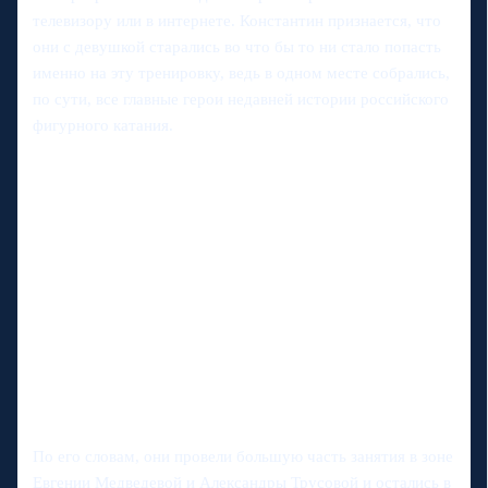
телевизору или в интернете. Константин признается, что
они с девушкой старались во что бы то ни стало попасть
именно на эту тренировку, ведь в одном месте собрались,
по сути, все главные герои недавней истории российского
фигурного катания.
По его словам, они провели большую часть занятия в зоне
Евгении Медведевой и Александры Трусовой и остались в