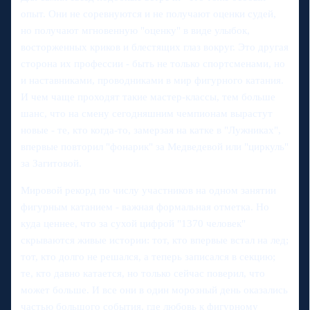
опыт. Они не соревнуются и не получают оценки судей,
но получают мгновенную "оценку" в виде улыбок,
восторженных криков и блестящих глаз вокруг. Это другая
сторона их профессии - быть не только спортсменами, но
и наставниками, проводниками в мир фигурного катания.
И чем чаще проходят такие мастер-классы, тем больше
шанс, что на смену сегодняшним чемпионам вырастут
новые - те, кто когда-то, замерзая на катке в "Лужниках",
впервые повторил "фонарик" за Медведевой или "циркуль"
за Загитовой.
Мировой рекорд по числу участников на одном занятии
фигурным катанием - важная формальная отметка. Но
куда ценнее, что за сухой цифрой "1370 человек"
скрываются живые истории: тот, кто впервые встал на лед;
тот, кто долго не решался, а теперь записался в секцию;
те, кто давно катается, но только сейчас поверил, что
может больше. И все они в один морозный день оказались
частью большого события, где любовь к фигурному