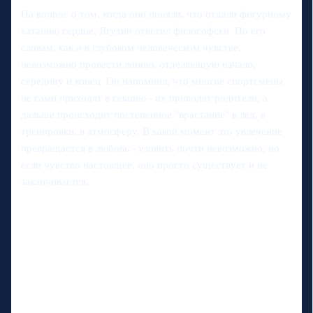
На вопрос о том, когда они поняли, что отдали фигурному
катанию сердце, Ягудин ответил философски. По его
словам, как и в глубоком человеческом чувстве,
невозможно провести линию, отделяющую начало,
середину и конец. Он напомнил, что многие спортсмены
не сами приходят в секцию - их приводят родители, а
дальше происходит постепенное "врастание" в лед, в
тренировки, в атмосферу. В какой момент это увлечение
превращается в любовь - уловить почти невозможно, но
если чувство настоящее, оно просто существует и не
заканчивается.