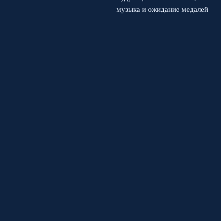
музыка и ожидание медалей
2 августа, 2026
© 2026 Спортивная Арена
Новости Спартака
News
Аналитика
Интервью
История футбола
Кубковые встречи
Чемпионаты