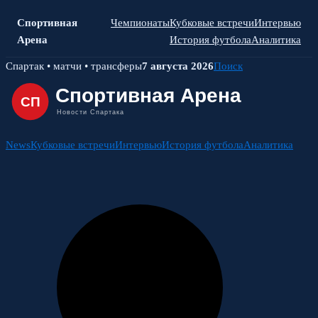
Спортивная
Чемпионаты
Кубковые встречи
Интервью
Арена
История футбола
Аналитика
Skip
Спартак • матчи • трансферы
7 августа 2026
Поиск
to
content
News
Кубковые встречи
Интервью
История футбола
Аналитика