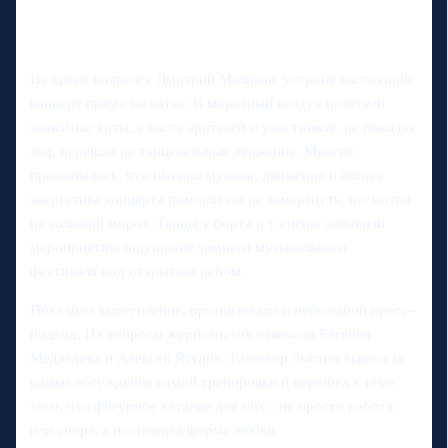
На сцене появился Дмитрий Маликов, устроив настоящий
концерт прямо на катке. В морозный воздух полетели
знакомые хиты, а часть зрителей и участников, не покидая
лед, перешла на танцевальные движения. Многие
признавались, что именно музыка, движение и общая
энергетика концерта помогли им не замерзнуть, несмотря
на колючий мороз. Танцы у борта и у сцены добавили
мероприятию ощущение зимнего музыкального
фестиваля под открытым небом.
Пока шло выступление, организовали и небольшой пресс-
подход. На вопросы журналистов отвечали Евгения
Медведева и Алексей Ягудин. Разговор быстро вышел за
рамки обсуждения самой тренировки и перешел к теме
того, что фигурное катание для них - не просто работа
или спорт, а настоящая форма любви.