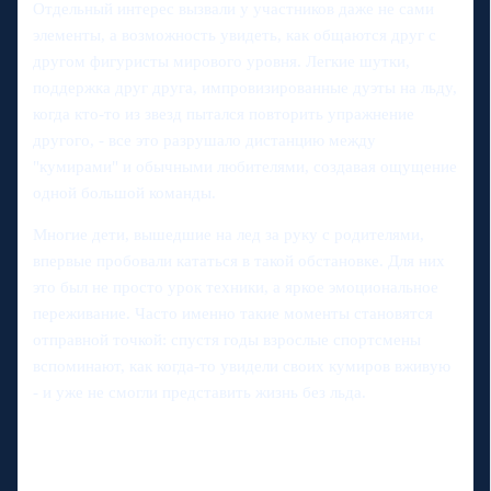
Отдельный интерес вызвали у участников даже не сами
элементы, а возможность увидеть, как общаются друг с
другом фигуристы мирового уровня. Легкие шутки,
поддержка друг друга, импровизированные дуэты на льду,
когда кто-то из звезд пытался повторить упражнение
другого, - все это разрушало дистанцию между
"кумирами" и обычными любителями, создавая ощущение
одной большой команды.
Многие дети, вышедшие на лед за руку с родителями,
впервые пробовали кататься в такой обстановке. Для них
это был не просто урок техники, а яркое эмоциональное
переживание. Часто именно такие моменты становятся
отправной точкой: спустя годы взрослые спортсмены
вспоминают, как когда-то увидели своих кумиров вживую
- и уже не смогли представить жизнь без льда.