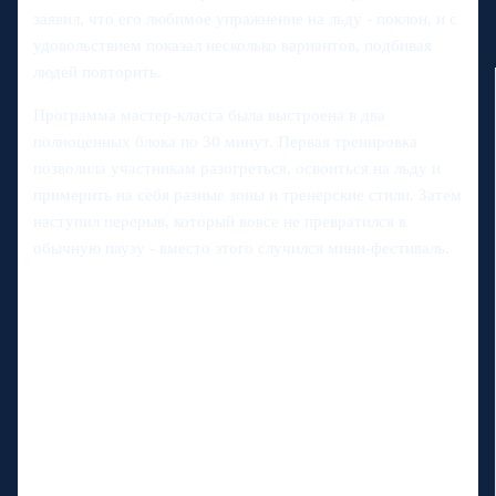
заявил, что его любимое упражнение на льду - поклон, и с
удовольствием показал несколько вариантов, подбивая
людей повторить.
Программа мастер-класса была выстроена в два
полноценных блока по 30 минут. Первая тренировка
позволила участникам разогреться, освоиться на льду и
примерить на себя разные зоны и тренерские стили. Затем
наступил перерыв, который вовсе не превратился в
обычную паузу - вместо этого случился мини-фестиваль.