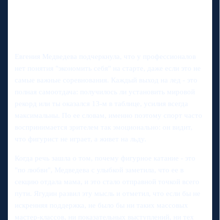
Евгения Медведева подчеркнула, что у профессионалов
нет понятия "экономить себя" на старте, даже если это не
самые важные соревнования. Каждый выход на лед - это
полная самоотдача: получилось ли установить мировой
рекорд или ты оказался 13-м в таблице, усилия всегда
максимальны. По ее словам, именно поэтому спорт часто
воспринимается зрителем так эмоционально: он видит,
что фигурист не играет, а живет на льду.
Когда речь зашла о том, почему фигурное катание - это
"по любви", Медведева с улыбкой заметила, что ее в
секцию отдала мама, и это стало отправной точкой всего
пути. Ягудин развил эту мысль и отметил, что если бы не
искренняя поддержка, не было бы ни таких массовых
мастер-классов, ни показательных выступлений, ни тех