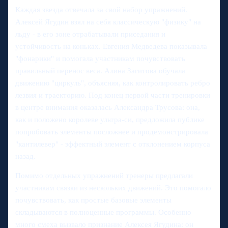
Каждая звезда отвечала за свой набор упражнений.
Алексей Ягудин взял на себя классическую "физику" на
льду - в его зоне отрабатывали приседания и
устойчивость на коньках. Евгения Медведева показывала
"фонарики" и помогала участникам почувствовать
правильный перенос веса. Алина Загитова обучала
движению "циркуль", объясняя, как контролировать ребро
лезвия и траекторию. Под конец первой части тренировки
в центре внимания оказалась Александра Трусова: она,
как и положено королеве ультра-си, предложила публике
попробовать элементы посложнее и продемонстрировала
"кантилевер" - эффектный элемент с отклонением корпуса
назад.
Помимо отдельных упражнений тренеры предлагали
участникам связки из нескольких движений. Это помогало
почувствовать, как простые базовые элементы
складываются в полноценные программы. Особенно
много смеха вызвало признание Алексея Ягудина: он