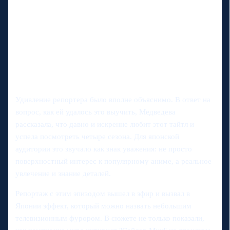
Удивление репортера было вполне объяснимо. В ответ на
вопрос, как ей удалось это выучить, Медведева
рассказала, что давно и искренне любит этот тайтл и
успела посмотреть четыре сезона. Для японской
аудитории это звучало как знак уважения: не просто
поверхностный интерес к популярному аниме, а реальное
увлечение и знание деталей.
Репортаж с этим эпизодом вышел в эфир и вызвал в
Японии эффект, который можно назвать небольшим
телевизионным фурором. В сюжете не только показали,