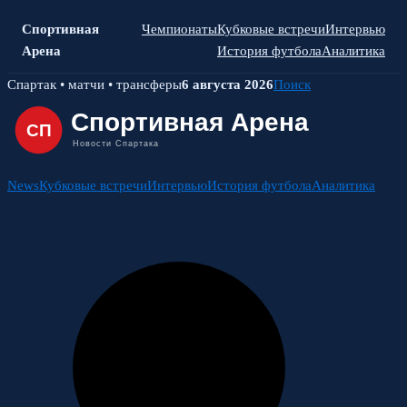
Спортивная
Чемпионаты
Кубковые встречи
Интервью
Арена
История футбола
Аналитика
Skip
Спартак • матчи • трансферы
6 августа 2026
Поиск
to
content
News
Кубковые встречи
Интервью
История футбола
Аналитика