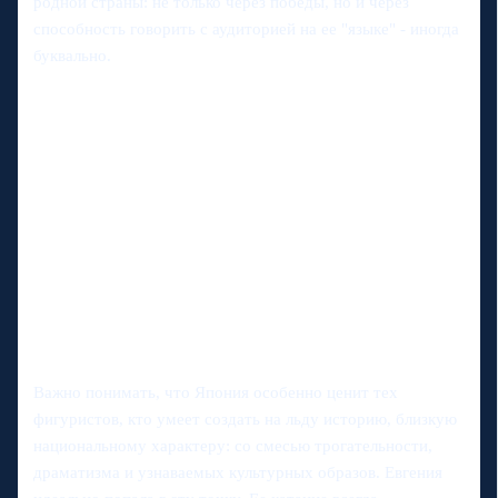
родной страны: не только через победы, но и через
способность говорить с аудиторией на ее "языке" - иногда
буквально.
Важно понимать, что Япония особенно ценит тех
фигуристов, кто умеет создать на льду историю, близкую
национальному характеру: со смесью трогательности,
драматизма и узнаваемых культурных образов. Евгения