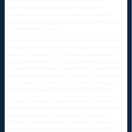
идеально попала в эту точку. Ее катание всегда
отличалось театральностью, умением проживать
программу, а не просто катать элементы. Добавление
образа Сейлор Мун стало логичным продолжением этого
художественного подхода.
При этом стоит отметить и профессиональную сторону.
Популярность в Японии - это не только аплодисменты и
фанаты с плакатами, но и стабильные приглашения на
шоу, высокий интерес со стороны телевидения, брендов,
организаторов турниров. Для фигуриста это фактически
вторая, параллельная карьера - медийная. У Медведевой
она сложилась особенно удачно, во многом благодаря ее
собственным инициативам и пониманию аудитории.
История с японским четверостишием после чемпионата
мира показывает еще один важный момент: многие яркие
моменты рождаются не по сценарию, а спонтанно.
Евгения не ждала подсказки от менеджеров или пресс-
службы, не действовала по заготовленному плану. Она