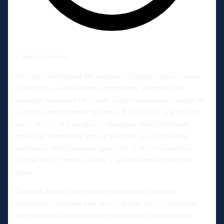
7 минут чтения
Фигуристка Евгения Медведева еще подростком сумела
сделать то, о чем многие спортсмены мечтают всю
карьеру: завоевать не только золото чемпионата мира, но
и сердца иностранной публики. В 2016 году, в возрасте
всего 16 лет, она не просто выиграла свой дебютный
взрослый чемпионат мира в Бостоне, но и буквально
влюбила в себя японских зрителей. С этого момента в
Стране восходящего солнца у нее начался настоящий
культ.
Сегодня, когда старт нового чемпионата мира по
фигурному катанию уже не за горами, тема отношения
зарубежных болельщиков к российским спортсменам