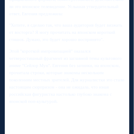
ли это японское телевидение. Услышав утвердительный
ответ, Евгения предложила:
"Хотите, я сделаю так, что ваша аудитория будет визжать
от восторга? Я могу прочитать на японском короткий
стишок. Думаю, это будет хорошо воспринято".
Этой "короткой импровизацией" оказался
четверостишный фрагмент из заглавной темы культового
аниме "Сейлор Мун". Евгения без запинки, на японском,
прочитала строки, которые знакомы нескольким
поколениям местных зрителей. Для журналистки это стало
настоящим сюрпризом - она не ожидала, что юная
российская фигуристка настолько глубоко знакома с
японской поп-культурой.