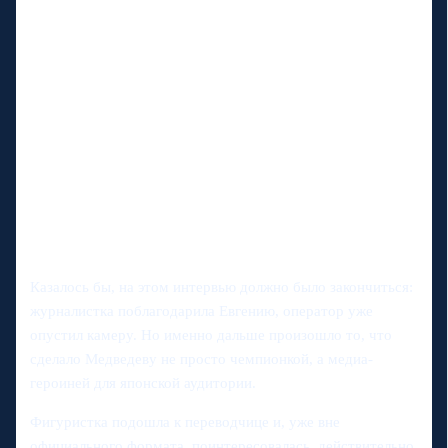
Казалось бы, на этом интервью должно было закончиться:
журналистка поблагодарила Евгению, оператор уже
опустил камеру. Но именно дальше произошло то, что
сделало Медведеву не просто чемпионкой, а медиа-
героиней для японской аудитории.
Фигуристка подошла к переводчице и, уже вне
официального формата, поинтересовалась, действительно