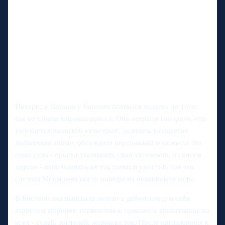
Интерес к Японии у Евгении появился задолго до того,
как ее узнала мировая пресса. Она открыто говорила, что
увлекается японской культурой, делилась в соцсетях
любимыми аниме, обсуждала персонажей и сюжеты. Но
одно дело - просто упоминать свои увлечения, и совсем
другое - использовать их так тонко и уместно, как это
сделала Медведева после победы на чемпионате мира.
В Бостоне она выиграла золото в дебютном для себя
взрослом мировом первенстве и произвела впечатление на
всех - судей, зрителей, журналистов. После награждения к