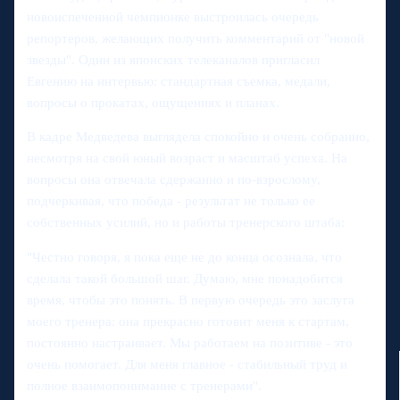
новоиспеченной чемпионке выстроилась очередь
репортеров, желающих получить комментарий от "новой
звезды". Один из японских телеканалов пригласил
Евгению на интервью: стандартная съемка, медали,
вопросы о прокатах, ощущениях и планах.
В кадре Медведева выглядела спокойно и очень собранно,
несмотря на свой юный возраст и масштаб успеха. На
вопросы она отвечала сдержанно и по-взрослому,
подчеркивая, что победа - результат не только ее
собственных усилий, но и работы тренерского штаба:
"Честно говоря, я пока еще не до конца осознала, что
сделала такой большой шаг. Думаю, мне понадобится
время, чтобы это понять. В первую очередь это заслуга
моего тренера: она прекрасно готовит меня к стартам,
постоянно настраивает. Мы работаем на позитиве - это
очень помогает. Для меня главное - стабильный труд и
полное взаимопонимание с тренерами".