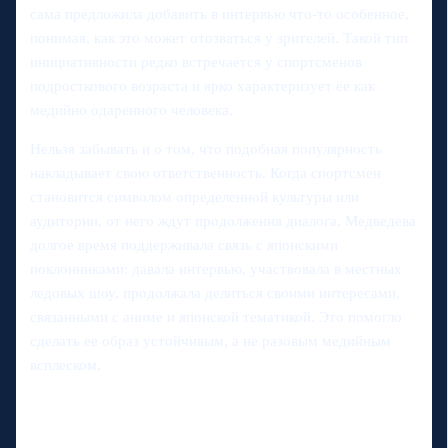
сама предложила добавить в интервью что-то особенное,
понимая, как это может отозваться у зрителей. Такой тип
инициативности редко встречается у спортсменов
подросткового возраста и ярко характеризует ее как
медийно одаренного человека.
Нельзя забывать и о том, что подобная популярность
накладывает свою ответственность. Когда спортсмен
становится символом определенной культуры или
аудитории, от него ждут продолжения диалога. Медведева
долгое время поддерживала связь с японскими
поклонниками: давала интервью, участвовала в местных
ледовых шоу, продолжала делиться своими интересами,
связанными с аниме и японской тематикой. Это помогло
сделать ее образ устойчивым, а не разовым медийным
всплеском.