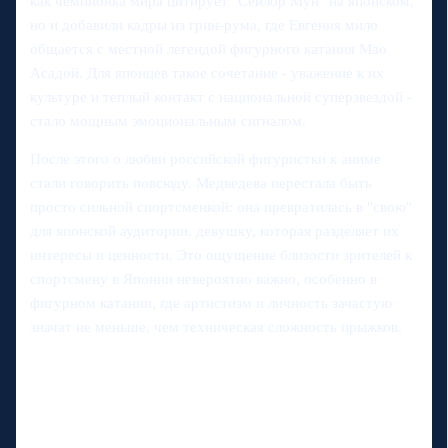
как чемпионка мира цитирует "Сейлор Мун" на японском,
но и добавили кадры из грин-рума, где Евгения мило
общается с местной легендой фигурного катания Мао
Асадой. Для японцев такое сочетание - уважение к их
культуре и теплый контакт с национальной суперзвездой -
стало мощным эмоциональным сигналом.
После этого о любви российской фигуристки к аниме
стали говорить повсюду. Медведева перестала быть
просто сильной спортсменкой: она превратилась в "свою"
для японской аудитории, девушку, которая разделяет их
интересы и ценности. Это ощущение близости зрителей к
спортсмену в Японии невероятно важно, особенно в
фигурном катании, где артистизм и личность зачастую
значат не меньше, чем техническая сложность прыжков.