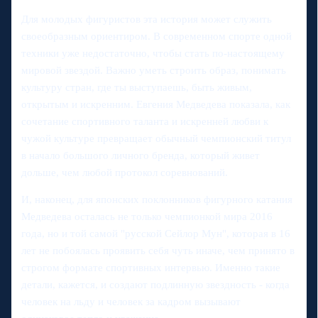
Для молодых фигуристов эта история может служить
своеобразным ориентиром. В современном спорте одной
техники уже недостаточно, чтобы стать по-настоящему
мировой звездой. Важно уметь строить образ, понимать
культуру стран, где ты выступаешь, быть живым,
открытым и искренним. Евгения Медведева показала, как
сочетание спортивного таланта и искренней любви к
чужой культуре превращает обычный чемпионский титул
в начало большого личного бренда, который живет
дольше, чем любой протокол соревнований.
И, наконец, для японских поклонников фигурного катания
Медведева осталась не только чемпионкой мира 2016
года, но и той самой "русской Сейлор Мун", которая в 16
лет не побоялась проявить себя чуть иначе, чем принято в
строгом формате спортивных интервью. Именно такие
детали, кажется, и создают подлинную звездность - когда
человек на льду и человек за кадром вызывают