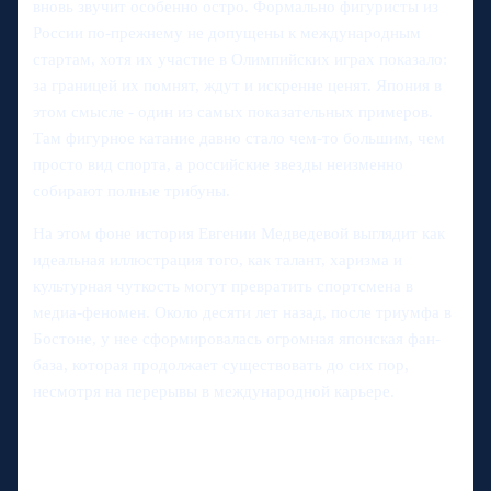
вновь звучит особенно остро. Формально фигуристы из
России по-прежнему не допущены к международным
стартам, хотя их участие в Олимпийских играх показало:
за границей их помнят, ждут и искренне ценят. Япония в
этом смысле - один из самых показательных примеров.
Там фигурное катание давно стало чем-то большим, чем
просто вид спорта, а российские звезды неизменно
собирают полные трибуны.
На этом фоне история Евгении Медведевой выглядит как
идеальная иллюстрация того, как талант, харизма и
культурная чуткость могут превратить спортсмена в
медиа-феномен. Около десяти лет назад, после триумфа в
Бостоне, у нее сформировалась огромная японская фан-
база, которая продолжает существовать до сих пор,
несмотря на перерывы в международной карьере.