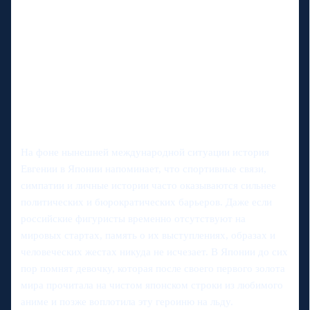
На фоне нынешней международной ситуации история
Евгении в Японии напоминает, что спортивные связи,
симпатии и личные истории часто оказываются сильнее
политических и бюрократических барьеров. Даже если
российские фигуристы временно отсутствуют на
мировых стартах, память о их выступлениях, образах и
человеческих жестах никуда не исчезает. В Японии до сих
пор помнят девочку, которая после своего первого золота
мира прочитала на чистом японском строки из любимого
аниме и позже воплотила эту героиню на льду.