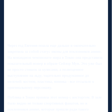
Через год Евгения пошла еще дальше и окончательно
закрепила за собой статус иконы для поклонников аниме.
На командном чемпионате мира в Токио она представила
показательный номер в образе Сейлор Мун. Это уже был
не просто стишок за кулисами, а полноценное
выступление на льду, тщательно продуманное до
мелочей: костюм, пластика, мимика - все отсылало к
оригинальному персонажу.
Публика в Токио приняла этот номер с восторгом. В зале
было видно не только спортивных фанатов, но и
поклонников аниме, которые пришли ради такого