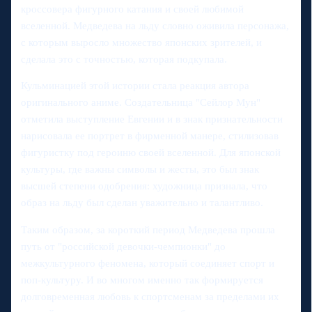
кроссовера фигурного катания и своей любимой
вселенной. Медведева на льду словно оживила персонажа,
с которым выросло множество японских зрителей, и
сделала это с точностью, которая подкупала.
Кульминацией этой истории стала реакция автора
оригинального аниме. Создательница "Сейлор Мун"
отметила выступление Евгении и в знак признательности
нарисовала ее портрет в фирменной манере, стилизовав
фигуристку под героиню своей вселенной. Для японской
культуры, где важны символы и жесты, это был знак
высшей степени одобрения: художница признала, что
образ на льду был сделан уважительно и талантливо.
Таким образом, за короткий период Медведева прошла
путь от "российской девочки-чемпионки" до
межкультурного феномена, который соединяет спорт и
поп-культуру. И во многом именно так формируется
долговременная любовь к спортсменам за пределами их