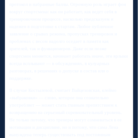
протокол и набранные баллы. Огромную роль играет фон
вокруг спортсмена: как он работает, как ведет себя в
тренировочном процессе, насколько предсказуем и
надежен в подготовке к стартам. Любое публичное
заявление о срывах режима, пропусках тренировок и
проблемах с весом надолго оседает в памяти как
зрителей, так и функционеров. Даже если позже
спортсмен меняется, начинает работать иначе, эти ярлыки
всегда всплывают — в обсуждениях, в кулуарных
разговорах, в решениях о допуске в состав или о
поддержке.
В случае Костылевой, считает Вайцеховская, клеймо
«выбраковки» — слово, которое она сознательно
употребляет — может стать главным препятствием к
возвращению на серьезный соревновательный уровень.
Не только потому, что тренеры могут сомневаться в ее
мотивации и дисциплине, но и потому, что сама Лена
вынуждена теперь существовать под постоянным