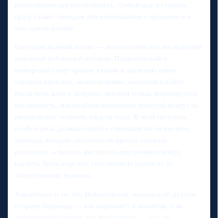
психологическая устойчивость. Любой шаг в сторону
сразу станет поводом для напоминания о прошлом и о
том самом клейме.
Еще один важный аспект — психологические последствия
подобной публичной истории. Подростковый и
юниорский спорт крайне уязвим к давлению извне:
оценкам взрослых, комментариям, нападкам и хейту.
Когда речь идет о девушке, которая только формируется
как личность, масштабная негативная повестка вокруг ее
имени может оставить след на годы. В этой ситуации
особую роль должны сыграть специалисты: психологи,
тренеры, которые способны не просто «выжать
результат», а помочь выстроить внутреннюю опору,
научить Лены отделять собственную ценность от
общественных ярлыков.
Характерно и то, что Вайцеховская, находясь по другую
сторону баррикад — как журналист и аналитик, а не
действующий тренер или функционер, — все же