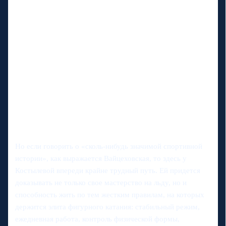
Но если говорить о «сколь-нибудь значимой спортивной
истории», как выражается Вайцеховская, то здесь у
Костылевой впереди крайне трудный путь. Ей придется
доказывать не только свое мастерство на льду, но и
способность жить по тем жестким правилам, на которых
держится элита фигурного катания: стабильный режим,
ежедневная работа, контроль физической формы,