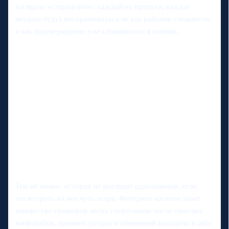
взглядом «с прицелом»: каждый ее пропуск, каждая
неудача будут восприниматься не как рабочие сложности,
а как подтверждение уже сложившегося мнения.
Тем не менее, история не выглядит однозначной, если
посмотреть на нее чуть шире. Фигурное катание знает
множество примеров, когда спортсмены после тяжелых
конфликтов, громких уходов и обвинений находили в себе