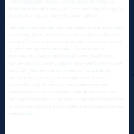
«несоблюдающей режим», то это влияет не только на
отношение конкретного штаба, но и на готовность других
специалистов брать такого человека в работу.
Вайцеховская подчеркивает: при всем таланте Костылевой
и ее очевидной способности выступать ярко и эффектно,
повернуть эту историю в сторону серьезных спортивных
достижений будет очень сложно. По ее мнению,
возвращение в академию Евгения Плющенко гораздо
органичнее смотрится в формате шоу-деятельности, а не
как старт для нового витка «большой» спортивной
карьеры. Фигуристка действительно может стать
заметной фигурой в показательных выступлениях,
коммерческих шоу, развлекательных проектах на льду —
там ценится артистизм, харизма, умение держать зрителя,
а не строгий режим и многолетняя монотонная работа над
элементами.