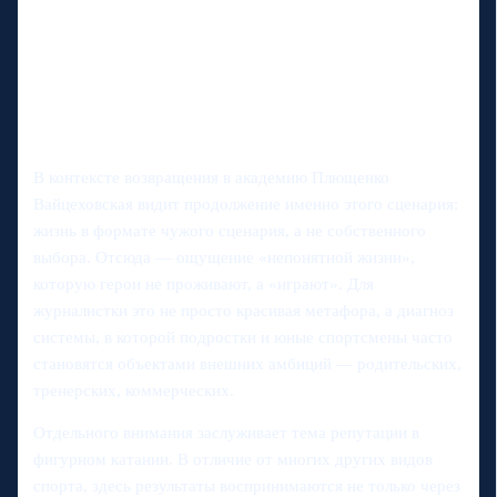
В контексте возвращения в академию Плющенко
Вайцеховская видит продолжение именно этого сценария:
жизнь в формате чужого сценария, а не собственного
выбора. Отсюда — ощущение «непонятной жизни»,
которую герои не проживают, а «играют». Для
журналистки это не просто красивая метафора, а диагноз
системы, в которой подростки и юные спортсмены часто
становятся объектами внешних амбиций — родительских,
тренерских, коммерческих.
Отдельного внимания заслуживает тема репутации в
фигурном катании. В отличие от многих других видов
спорта, здесь результаты воспринимаются не только через