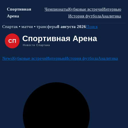
Спортивная
Чемпионаты
Кубковые встречи
Интервью
Арена
История футбола
Аналитика
Skip
Спартак • матчи • трансферы
8 августа 2026
Поиск
to
content
News
Кубковые встречи
Интервью
История футбола
Аналитика