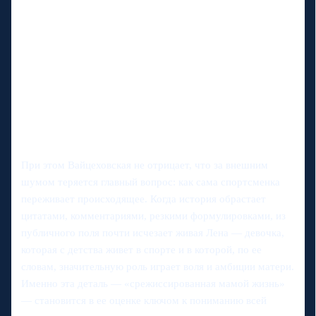
При этом Вайцеховская не отрицает, что за внешним
шумом теряется главный вопрос: как сама спортсменка
переживает происходящее. Когда история обрастает
цитатами, комментариями, резкими формулировками, из
публичного поля почти исчезает живая Лена — девочка,
которая с детства живет в спорте и в которой, по ее
словам, значительную роль играет воля и амбиции матери.
Именно эта деталь — «срежиссированная мамой жизнь»
— становится в ее оценке ключом к пониманию всей