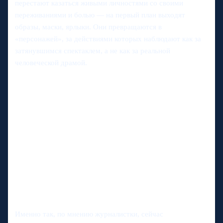
перестают казаться живыми личностями со своими
переживаниями и болью — на первый план выходят
образы, маски, ярлыки. Они превращаются в
«персонажей», за действиями которых наблюдают как за
затянувшимся спектаклем, а не как за реальной
человеческой драмой.
Именно так, по мнению журналистки, сейчас