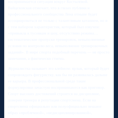
воспринимается ситуация вокруг Костылевой.
Вайцеховская отмечает, что в глазах публики и
профессионального сообщества Лена отныне будет
ассоциироваться не только с талантливым катанием, но и
с тем набором характеристик, который был озвучен:
«привыкла к тусовкам и шоу, отсутствию режима…
систематические пропуски тренировок, невыполненные
условия по контролю веса, невыполнение тренировочных
заданий». В мире спорта подобный перечень — не просто
замечания, а фактически стигма.
Журналистка называет это клеймом: ярлык, который будет
сопровождать фигуристку, как бы ни развивалась дальше
ее карьера. В профессиональной среде такие
формулировки зачастую воспринимаются как приговор.
Спорт высоких достижений строится на дисциплине,
доверии тренера и репутации спортсмена. Если на
спортсмена официально или полуофициально вешают
образ «проблемной», «недисциплинированной»,