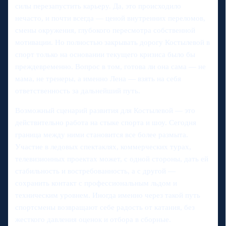
силы перезапустить карьеру. Да, это происходило
нечасто, и почти всегда — ценой внутренних переломов,
смены окружения, глубокого пересмотра собственной
мотивации. Но полностью закрывать дорогу Костылевой в
спорт только на основании текущего кризиса было бы
преждевременно. Вопрос в том, готова ли она сама — не
мама, не тренеры, а именно Лена — взять на себя
ответственность за дальнейший путь.
Возможный сценарий развития для Костылевой — это
действительно работа на стыке спорта и шоу. Сегодня
граница между ними становится все более размыта.
Участие в ледовых спектаклях, коммерческих турах,
телевизионных проектах может, с одной стороны, дать ей
стабильность и востребованность, а с другой —
сохранить контакт с профессиональным льдом и
техническим уровнем. Иногда именно через такой путь
спортсмены возвращают себе радость от катания, без
жесткого давления оценок и отбора в сборные.