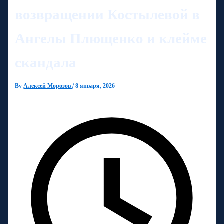
возвращении Костылевой в
Ангелы Плющенко и клейме
скандала
By
Алексей Морозов
/
8 января, 2026