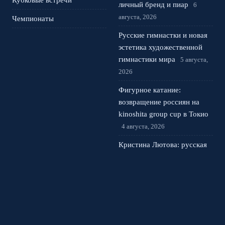
Кубковые встречи
личный бренд и пиар
6
августа, 2026
Чемпионаты
Русские гимнастки и новая
эстетика художественной
гимнастики мира
5 августа,
2026
Фигурное катание:
возвращение россиян на
kinoshita group cup в Токио
4 августа, 2026
Кристина Лютова: русская
сенсация Wta в США и за
какую страну она сыграет
3 августа, 2026
© 2026 Спортивная Арена
Новости Спартака