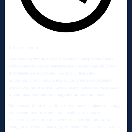
6 минут чтения
Спортивная журналистка и бывшая фигуристка Елена
Вайцеховская жестко высказалась о возвращении Елены
Костылевой в академию «Ангелы Плющенко»,
подчеркнув, что теперь вся ее спортивная биография
будет восприниматься через призму недавнего скандала и
публичных обвинений в нарушении дисциплины.
По словам Вайцеховской, затянувшиеся конфликты вокруг
спортсменов и их тренеров неизбежно лишают
участников истории человеческого измерения. Когда
скандал длится слишком долго, люди, вовлеченные в него,