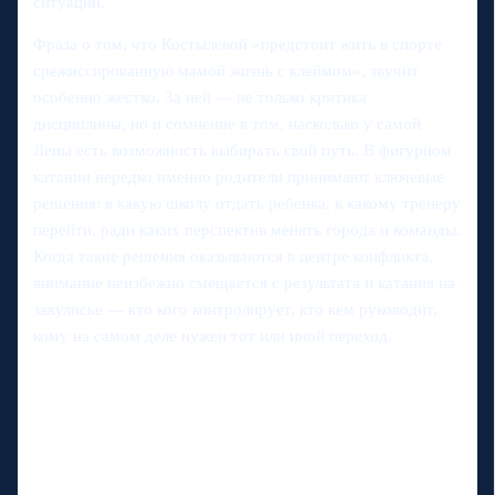
ситуации.
Фраза о том, что Костылевой «предстоит жить в спорте
срежиссированную мамой жизнь с клеймом», звучит
особенно жестко. За ней — не только критика
дисциплины, но и сомнение в том, насколько у самой
Лены есть возможность выбирать свой путь. В фигурном
катании нередко именно родители принимают ключевые
решения: в какую школу отдать ребенка, к какому тренеру
перейти, ради каких перспектив менять города и команды.
Когда такие решения оказываются в центре конфликта,
внимание неизбежно смещается с результата и катания на
закулисье — кто кого контролирует, кто кем руководит,
кому на самом деле нужен тот или иной переход.