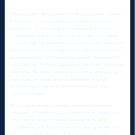
Скандал вокруг Костылевой и ее возвращение в «Ангелы
Плющенко» — это не только частная история одной
фигуристки. Это симптом более широкой проблемы:
столкновения шоу-подхода и классической спортивной
системы. Там, где высокие результаты требуют аскетизма
и полной отдачи, а индустрия вокруг фигурного катания
все сильнее тянет спортсменов в сторону зрелищности,
популярности, быстрых заработков, неизбежно возникают
конфликты. Молодой человек, особенно если вокруг него
сильная родительская фигура, оказывается между
желанием быть «звездой» и необходимостью быть
«работягой льда».
На этом фоне возвращение Костылевой в академию
Плющенко выглядит как шаг в знакомую, но непростую
среду, где ей придется заново формировать свое
отношение к делу. Будет ли это путь шоу-артистки или
попытка реабилитировать себя в большом спорте —