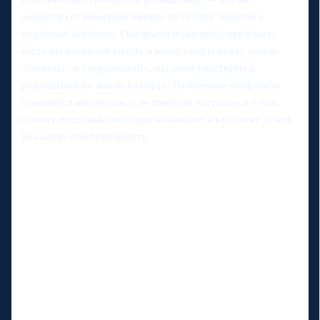
акцентирует внимание именно на потере эмпатии в
подобных историях. Она фактически предупреждает:
когда мы начинаем видеть в юных спортсменах только
«сюжеты» и «персонажей», мы сами участвуем в
разрушении их жизни в спорте. Публичные конфликты
становятся контентом, а не поводом задуматься о том,
почему подобные ситуации возникают и кто несет за них
реальную ответственность.