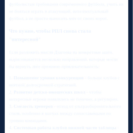
футболистам требования современного футбола, учить их
не бояться играть в атакующий, интеллектуальный
футбол, а не просто выносить мяч от своих ворот.
Что нужно, чтобы РПЛ снова стала
"интересной"
Если разложить мысли Дзагоева на конкретные шаги,
вырисовывается несколько направлений, которые могли
бы вернуть лиге прежнюю привлекательность:
1.
Повышение уровня конкуренции
- больше клубов с
внятной долгосрочной стратегией.
2.
Развитие детско-юношеских школ
- чтобы
интересные игроки появлялись не точечно, а регулярно.
3.
Смелость тренеров
- отход от ультраоборонительного
стиля, особенно в матчах между сопоставимыми по
уровню командами.
4.
Системная работа клубов нижней части таблицы
-