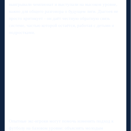
выигрывали чемпионат и выступали на высоком уровне,
важно для общего разговора о будущем лиги. Дзагоев не
просто критикует - он даёт честную обратную связь
системе, частью которой остаётся, работая с детьми и
подростками.
Опытные экс-игроки могут помочь изменить подход к
футболу на базовом уровне: объяснять молодым