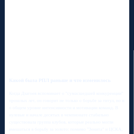
Какой была РПЛ раньше и что изменилось
Когда Дзагоев вспоминает о "сумасшедшей конкуренции"
прошлых лет, он говорит не только о борьбе за титул, но и
о общем уровне интенсивности и мотивации команд. В
нулевые и начале десятых в чемпионате стабильно
существовала группа клубов, которые реально могли
вмешаться в борьбу за золото: помимо "Зенита" и ЦСКА,