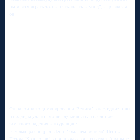
пытаются играть только пять-шесть команд", - признался
он.
Он напомнил о доминировании "Зенита" в последние годы
и подчеркнул, что это не случайность, а следствие
заметного падения конкуренции:
"Сколько раз подряд "Зенит" был чемпионом? Шесть.
Потом "Краснодар" в прошлом сезоне выиграл. А раньше