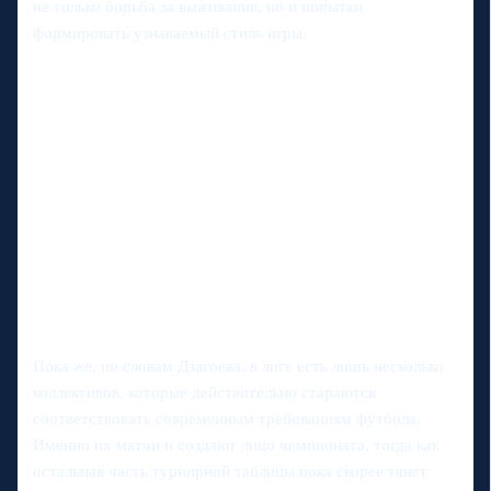
не только борьба за выживание, но и попытки
формировать узнаваемый стиль игры.
Пока же, по словам Дзагоева, в лиге есть лишь несколько
коллективов, которые действительно стараются
соответствовать современным требованиям футбола.
Именно их матчи и создают лицо чемпионата, тогда как
остальная часть турнирной таблицы пока скорее тянет