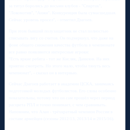
за титул боролись до восьми клубов - "Спартак",
"Локомотив", "Анжи". Конкуренция была сумасшедшая.
Сейчас уровень просел", - отметил Дзагоев.
При этом бывший полузащитник не стал полностью
списывать лигу со счетов. Он подчеркнул, что даже на
фоне общего снижения качества футбола в чемпионате
все равно появляются интересные игроки:
"Есть яркие ребята - тот же Кисляк, Данилов. На них
приятно смотреть. Но этого мало, чтобы тянуть весь
чемпионат", - сказал он в интервью.
Сейчас Дзагоев работает в академии ЦСКА, занимаясь
подготовкой молодых футболистов. Его слова особенно
показательны, потому что он сам прошёл через период
расцвета РПЛ и точно понимает, с чем сравнивать.
Напомним, что Алан - трёхкратный чемпион России в
составе армейцев (сезоны 2012/13, 2013/14 и 2015/16).