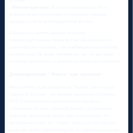
-
Меньше креатива
. В атаке такие команды часто
полагаются на стандартные положения и длинные
передачи, а не на комбинационный футбол.
В результате зритель нередко получает
низкорезультативные, вязкие матчи, где доминируют
единоборства и ошибки, а не комбинации и интересные
игровые идеи. На фоне европейских лиг это выглядит
особенно контрастно, и Дзагоев честно на это указывает.
Доминирование "Зенита" как симптом
Многолетняя серия чемпионств "Зенита", на которую
ссылается Дзагоев, - это важный индикатор состояния
РПЛ. Питерский клуб действительно выстроил
стабильную систему: мощный бюджет, продуманная
селекция, тренерская линия, опыт в еврокубках. Но
проблема не в том, что "Зенит" силён, а в том, что ему
редко кто может навязать борьбу на длинной дистанции.