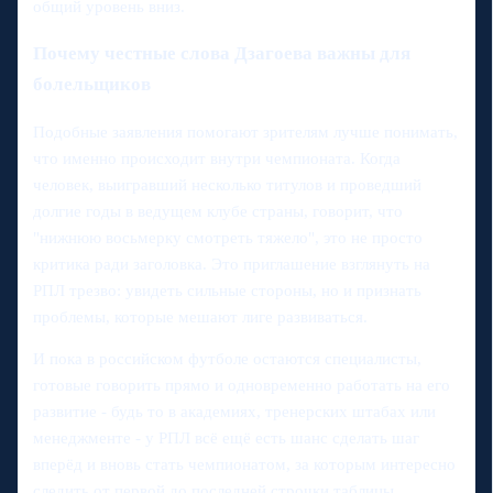
общий уровень вниз.
Почему честные слова Дзагоева важны для
болельщиков
Подобные заявления помогают зрителям лучше понимать,
что именно происходит внутри чемпионата. Когда
человек, выигравший несколько титулов и проведший
долгие годы в ведущем клубе страны, говорит, что
"нижнюю восьмерку смотреть тяжело", это не просто
критика ради заголовка. Это приглашение взглянуть на
РПЛ трезво: увидеть сильные стороны, но и признать
проблемы, которые мешают лиге развиваться.
И пока в российском футболе остаются специалисты,
готовые говорить прямо и одновременно работать на его
развитие - будь то в академиях, тренерских штабах или
менеджменте - у РПЛ всё ещё есть шанс сделать шаг
вперёд и вновь стать чемпионатом, за которым интересно
следить от первой до последней строчки таблицы.