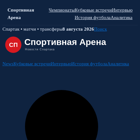
Спортивная
Чемпионаты
Кубковые встречи
Интервью
Арена
История футбола
Аналитика
Skip
Спартак • матчи • трансферы
8 августа 2026
Поиск
to
content
News
Кубковые встречи
Интервью
История футбола
Аналитика