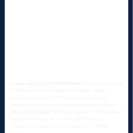
-
Ставка на результат любой ценой
. Команды из нижней
половины чаще всего играют от обороны, закрыто, с
минимальным риском. Это логично с точки зрения
турнирных задач, но слабо привлекательно для зрителя.
-
Недостаток кадров
. Клубы располагают ограниченным
бюджетом, а значит, им сложнее найти сильных
легионеров и удержать перспективных российских
игроков.