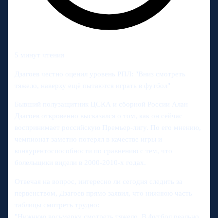
5 минут чтения
Дзагоев честно оценил уровень РПЛ: "Вниз смотреть
тяжело, наверху ещё пытаются играть в футбол"
Бывший полузащитник ЦСКА и сборной России Алан
Дзагоев откровенно высказался о том, как он сейчас
воспринимает российскую Премьер-лигу. По его мнению,
чемпионат заметно потерял в качестве игры и
конкурентоспособности по сравнению с тем, что
болельщики видели в 2000-2010-х годах.
Отвечая на вопрос, интересно ли сегодня следить за
первенством, Дзагоев прямо заявил, что нижнюю часть
таблицы смотреть трудно:
"Нижнюю восьмерку смотреть тяжело. В футбол реально