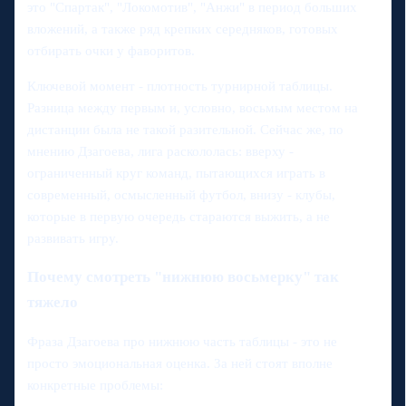
это "Спартак", "Локомотив", "Анжи" в период больших
вложений, а также ряд крепких середняков, готовых
отбирать очки у фаворитов.
Ключевой момент - плотность турнирной таблицы.
Разница между первым и, условно, восьмым местом на
дистанции была не такой разительной. Сейчас же, по
мнению Дзагоева, лига раскололась: вверху -
ограниченный круг команд, пытающихся играть в
современный, осмысленный футбол, внизу - клубы,
которые в первую очередь стараются выжить, а не
развивать игру.
Почему смотреть "нижнюю восьмерку" так
тяжело
Фраза Дзагоева про нижнюю часть таблицы - это не
просто эмоциональная оценка. За ней стоят вполне
конкретные проблемы: