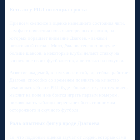
Есть ли у РПЛ потенциал роста
При всём скепсисе в оценке нынешнего состояния лиги,
сам факт появления новых интересных игроков, на
которых обращает внимание Дзагоев, - важный
позитивный сигнал. Молодёжь постепенно получает
больше шансов, а некоторые клубы делают ставку на
воспитание своих футболистов, а не только на покупки.
Развитие академий, в том числе и той, где сейчас работает
Дзагоев, способно со временем повлиять на качество
чемпионата. Если в РПЛ будет больше тех, кто техничен,
мыслит на поле и не боится играть первым номером,
нижняя часть таблицы перестанет быть синонимом
осторожного и скучного футбола.
Роль опытных фигур вроде Дзагоева
То, что подобные оценки звучат от людей, которые сами