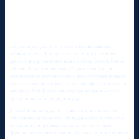
Ситуацию усугубляет и то, что конфликт вышел в
публичное поле. Теперь это уже не просто семейная
драма, а информационная война с обеих сторон. Любое
действие Бекхэмов или семьи Пельтц моментально
разбирается по косточкам: кто с кем сфотографировался,
кто кого отметил в соцсетях, кто какие фразы произнес в
интервью. Любой жест читается как послание — то ли
примирение, то ли очередной удар.
Для самой пары Бруклин – Никола эта история стала
испытанием на прочность. Молодые встали в открытую
оппозицию к родителям жениха и, судя по словам
Бруклина, выбирают осознанный разрыв, а не компромисс