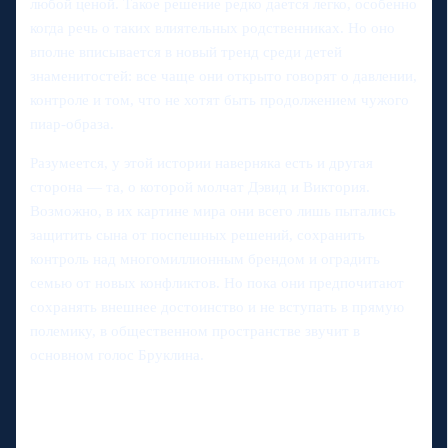
любой ценой. Такое решение редко дается легко, особенно
когда речь о таких влиятельных родственниках. Но оно
вполне вписывается в новый тренд среди детей
знаменитостей: все чаще они открыто говорят о давлении,
контроле и том, что не хотят быть продолжением чужого
пиар-образа.
Разумеется, у этой истории наверняка есть и другая
сторона — та, о которой молчат Дэвид и Виктория.
Возможно, в их картине мира они всего лишь пытались
защитить сына от поспешных решений, сохранить
контроль над многомиллионным брендом и оградить
семью от новых конфликтов. Но пока они предпочитают
сохранять внешнее достоинство и не вступать в прямую
полемику, в общественном пространстве звучит в
основном голос Бруклина.