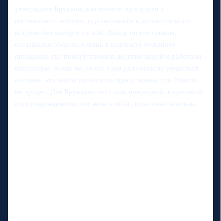
утверждает Бруклин, в основном просидели в
гостиничном номере, тщетно пытаясь договориться о
встрече без камер и гостей. Дэвид, по его словам,
соглашался общаться лишь в контексте большого
праздника, где присутствовали десятки людей и работали
операторы. Когда же он все-таки дал согласие увидеться
наедине, это якобы произошло при условии, что Никола
не придет. Для Бруклина это стало очередной пощечиной
и подтверждением: его жена в этой семье нежелательна.