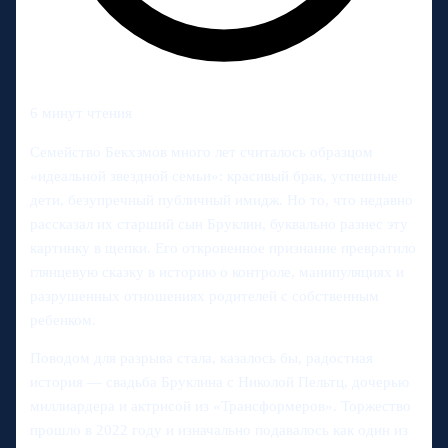
6 минут чтения
Семейство Бекхэмов много лет считалось образцом
«идеальной звездной семьи»: красивый брак, успешные
дети, безупречный публичный имидж. Но то, что недавно
рассказал их старший сын Бруклин, буквально разнес эту
картинку в щепки. Его откровенное признание превратило
глянцевую сказку в историю о контроле, манипуляциях и
разрушенных отношениях родителей с собственным
ребенком.
Поводом для разрыва стала, казалось бы, радостная
история — свадьба Бруклина с Николой Пельтц, дочерью
миллиардера и актрисой из «Трансформеров». Торжество
прошло в 2022 году и изначально подавалось как один из