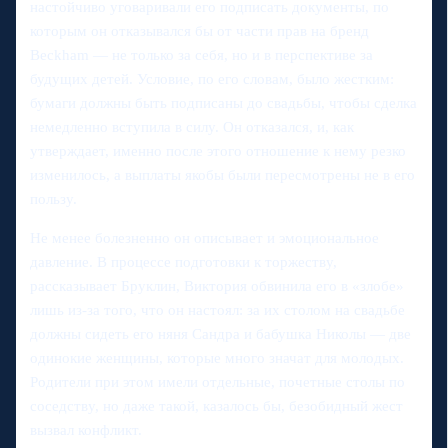
настойчиво уговаривали его подписать документы, по
которым он отказывался бы от части прав на бренд
Beckham — не только за себя, но и в перспективе за
будущих детей. Условие, по его словам, было жестким:
бумаги должны быть подписаны до свадьбы, чтобы сделка
немедленно вступила в силу. Он отказался, и, как
утверждает, именно после этого отношение к нему резко
изменилось, а выплаты якобы были пересмотрены не в его
пользу.
Не менее болезненно он описывает и эмоциональное
давление. В процессе подготовки к торжеству,
рассказывает Бруклин, Виктория обвинила его в «злобе»
лишь из-за того, что он настоял: за их столом на свадьбе
должны сидеть его няня Сандра и бабушка Николы — две
одинокие женщины, которые много значат для молодых.
Родители при этом имели отдельные, почетные столы по
соседству, но даже такой, казалось бы, безобидный жест
вызвал конфликт.