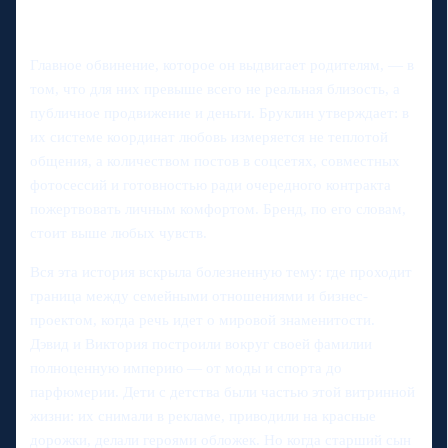
Главное обвинение, которое он выдвигает родителям, — в
том, что для них превыше всего не реальная близость, а
публичное продвижение и деньги. Бруклин утверждает: в
их системе координат любовь измеряется не теплотой
общения, а количеством постов в соцсетях, совместных
фотосессий и готовностью ради очередного контракта
пожертвовать личным комфортом. Бренд, по его словам,
стоит выше любых чувств.
Вся эта история вскрыла болезненную тему: где проходит
граница между семейными отношениями и бизнес-
проектом, когда речь идет о мировой знаменитости.
Дэвид и Виктория построили вокруг своей фамилии
полноценную империю — от моды и спорта до
парфюмерии. Дети с детства были частью этой витринной
жизни: их снимали в рекламе, приводили на красные
дорожки, делали героями обложек. Но когда старший сын