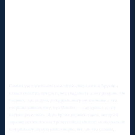
Самым унизительным моментом своей жизни Бруклин
назвал события вечера перед свадьбой и сам праздник. Он
уверяет, что за день до церемонии родственники с его
стороны заявили ему, что Никола — «не кровь» и «не
настоящая семья». А во время первого танца, который
заранее готовился как трогательный момент молодоженов
под романтическую композицию, все, по его словам,