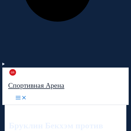
Спортивная Арена
Бруклин Бекхэм против