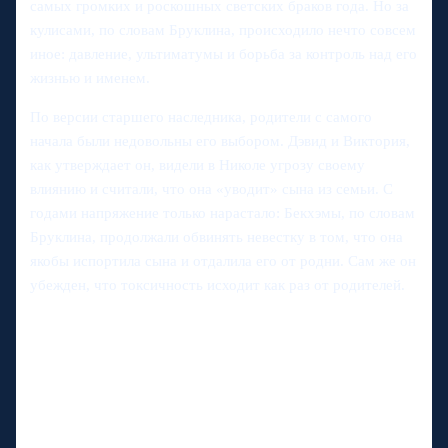
самых громких и роскошных светских браков года. Но за
кулисами, по словам Бруклина, происходило нечто совсем
иное: давление, ультиматумы и борьба за контроль над его
жизнью и именем.
По версии старшего наследника, родители с самого
начала были недовольны его выбором. Дэвид и Виктория,
как утверждает он, видели в Николе угрозу своему
влиянию и считали, что она «уводит» сына из семьи. С
годами напряжение только нарастало: Бекхэмы, по словам
Бруклина, продолжали обвинять невестку в том, что она
якобы испортила сына и отдалила его от родни. Сам же он
убежден, что токсичность исходит как раз от родителей.