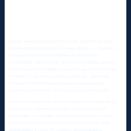
Кризис обострился в прошлом году. Супруги Пельтц-
Бекхэм проигнорировали 50-летие Дэвида — событие, к
которому тот готовился заранее и превратил в
масштабное светское шоу. После этого Никола удаляет
совместные фотографии с семьей мужа, а сам Бруклин
блокирует отца, мать и брата в соцсетях. Для семьи,
которая десятилетиями выстраивала «идеальную»
картинку в интернете, это стало настоящим ударом.
Затем последовал шаг, после которого стало ясно: речь
идет уже не о временной ссоре. Бруклин сообщает
родителям, что отныне любые вопросы к нему нужно
адресовать через адвоката. А спустя несколько дней
выкладывает в соцсетях длинное эмоциональное