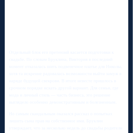
Отдельный блок его претензий касается подготовки к
свадьбе. По словам Бруклина, Виктория в последний
момент отказалась шить подвенечное платье для Николы,
хотя та искренне радовалась возможности выйти замуж в
наряде будущей свекрови. В итоге невесте пришлось в
срочном порядке искать другой вариант. Для семьи, где
мода и личный стиль — часть бизнеса, это решение
выглядело особенно демонстративным и болезненным.
Но самым скандальным оказался рассказ о попытках
лишить сына прав на собственное имя. Бруклин
утверждает, что за несколько недель до свадьбы родители