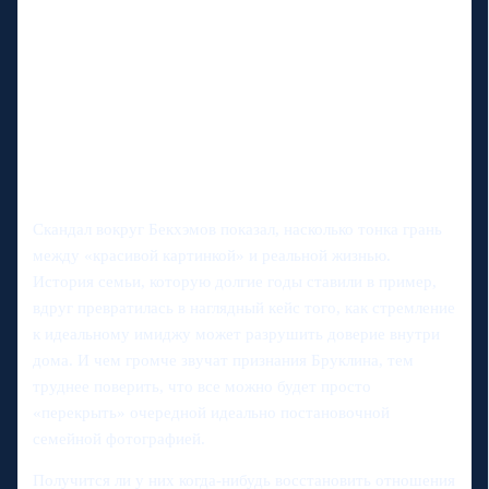
Скандал вокруг Бекхэмов показал, насколько тонка грань
между «красивой картинкой» и реальной жизнью.
История семьи, которую долгие годы ставили в пример,
вдруг превратилась в наглядный кейс того, как стремление
к идеальному имиджу может разрушить доверие внутри
дома. И чем громче звучат признания Бруклина, тем
труднее поверить, что все можно будет просто
«перекрыть» очередной идеально постановочной
семейной фотографией.
Получится ли у них когда-нибудь восстановить отношения