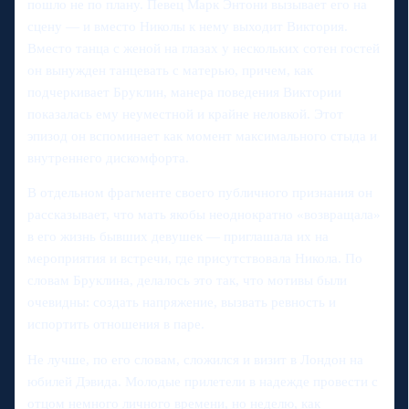
пошло не по плану. Певец Марк Энтони вызывает его на
сцену — и вместо Николы к нему выходит Виктория.
Вместо танца с женой на глазах у нескольких сотен гостей
он вынужден танцевать с матерью, причем, как
подчеркивает Бруклин, манера поведения Виктории
показалась ему неуместной и крайне неловкой. Этот
эпизод он вспоминает как момент максимального стыда и
внутреннего дискомфорта.
В отдельном фрагменте своего публичного признания он
рассказывает, что мать якобы неоднократно «возвращала»
в его жизнь бывших девушек — приглашала их на
мероприятия и встречи, где присутствовала Никола. По
словам Бруклина, делалось это так, что мотивы были
очевидны: создать напряжение, вызвать ревность и
испортить отношения в паре.
Не лучше, по его словам, сложился и визит в Лондон на
юбилей Дэвида. Молодые прилетели в надежде провести с
отцом немного личного времени, но неделю, как