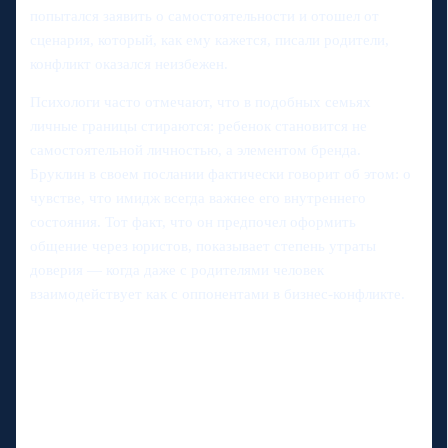
попытался заявить о самостоятельности и отошел от
сценария, который, как ему кажется, писали родители,
конфликт оказался неизбежен.
Психологи часто отмечают, что в подобных семьях
личные границы стираются: ребенок становится не
самостоятельной личностью, а элементом бренда.
Бруклин в своем послании фактически говорит об этом: о
чувстве, что имидж всегда важнее его внутреннего
состояния. Тот факт, что он предпочел оформить
общение через юристов, показывает степень утраты
доверия — когда даже с родителями человек
взаимодействует как с оппонентами в бизнес-конфликте.