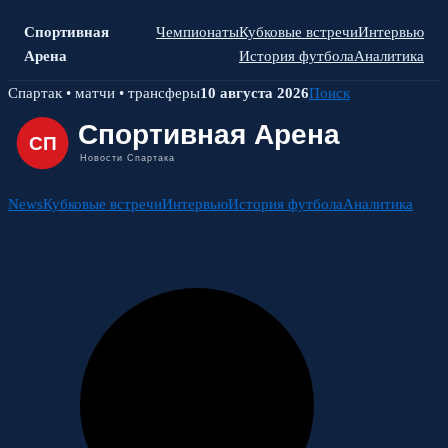
Спортивная
Чемпионаты
Кубковые встречи
Интервью
Арена
История футбола
Аналитика
Skip
Спартак • матчи • трансферы
10 августа 2026
Поиск
to
content
News
Кубковые встречи
Интервью
История футбола
Аналитика