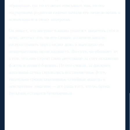
обращение, где по пунктам описывает, как, по его
ощущениям, родители годами ломали его личную жизнь и
использовали в своих интересах.
Он пишет, что впервые в жизни решился защитить себя и
жену, потому что, по его словам, родители начали
распространять через медиа ложь и выгодную им
интерпретацию происходящего. По сути, он обвиняет их
в том, что они строят свою репутацию за счет искажения
фактов и жизней близких. По его словам, за фасадом
идеальной семьи скрывались постановочные фото,
тщательно срежиссированные семейные выходы и
неискреннее общение — все ради того, чтобы бренд
Beckham оставался безупречным.