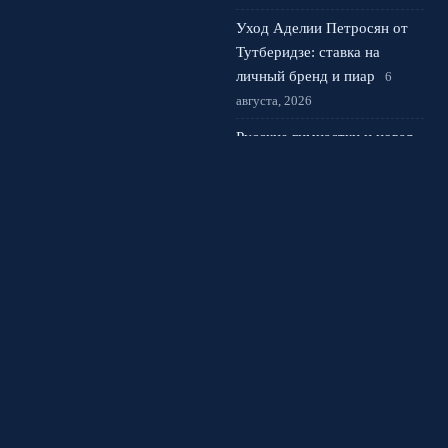
Уход Аделии Петросян от
Тутберидзе: ставка на
личный бренд и пиар
6
августа, 2026
Русские гимнастки и новая
эстетика художественной
гимнастики мира
5 августа,
2026
© 2026 Спортивная Арена
Новости Спартака
News
Аналитика
Интервью