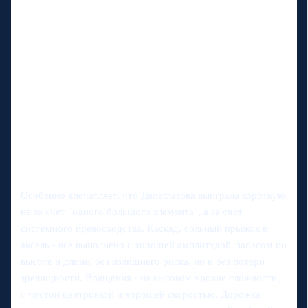
Особенно впечатляет, что Двоеглазова выиграла короткую
не за счет "одного большого элемента", а за счет
системного превосходства. Каскад, сольный прыжок и
аксель - все выполнено с хорошей амплитудой, запасом по
высоте и длине, без излишнего риска, но и без потери
зрелищности. Вращения - на высоком уровне сложности,
с чистой центровкой и хорошей скоростью. Дорожка