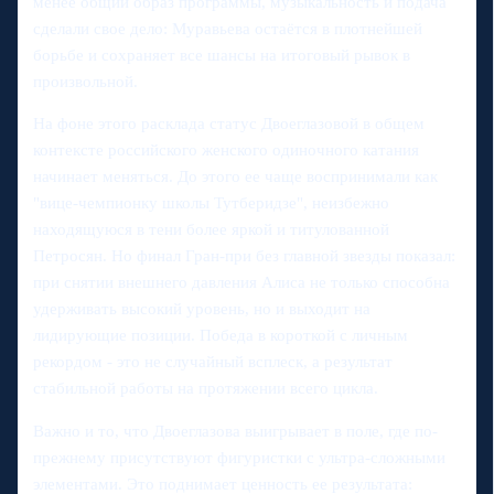
менее общий образ программы, музыкальность и подача
сделали свое дело: Муравьева остаётся в плотнейшей
борьбе и сохраняет все шансы на итоговый рывок в
произвольной.
На фоне этого расклада статус Двоеглазовой в общем
контексте российского женского одиночного катания
начинает меняться. До этого ее чаще воспринимали как
"вице-чемпионку школы Тутберидзе", неизбежно
находящуюся в тени более яркой и титулованной
Петросян. Но финал Гран-при без главной звезды показал:
при снятии внешнего давления Алиса не только способна
удерживать высокий уровень, но и выходит на
лидирующие позиции. Победа в короткой с личным
рекордом - это не случайный всплеск, а результат
стабильной работы на протяжении всего цикла.
Важно и то, что Двоеглазова выигрывает в поле, где по-
прежнему присутствуют фигуристки с ультра-сложными
элементами. Это поднимает ценность ее результата: