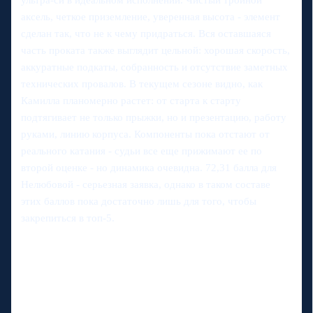
ультра-си в идеальном исполнении. Чистый тройной
аксель, четкое приземление, уверенная высота - элемент
сделан так, что не к чему придраться. Вся оставшаяся
часть проката также выглядит цельной: хорошая скорость,
аккуратные подкаты, собранность и отсутствие заметных
технических провалов. В текущем сезоне видно, как
Камилла планомерно растет: от старта к старту
подтягивает не только прыжки, но и презентацию, работу
руками, линию корпуса. Компоненты пока отстают от
реального катания - судьи все еще прижимают ее по
второй оценке - но динамика очевидна. 72,31 балла для
Нелюбовой - серьезная заявка, однако в таком составе
этих баллов пока достаточно лишь для того, чтобы
закрепиться в топ-5.