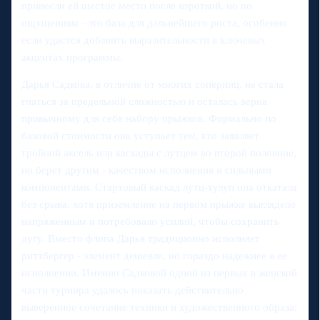
принесли ей шестое место после короткой, но по
ощущениям - это база для дальнейшего роста, особенно
если удастся добавить выразительности в ключевых
акцентах программы.
Дарья Садкова, в отличие от многих соперниц, не стала
гнаться за предельной сложностью и осталась верна
привычному для себя набору прыжков. Формально по
базовой стоимости она уступает тем, кто заявляет
тройной аксель или каскады с лутцем во второй половине,
но берет другим - качеством исполнения и сильными
компонентами. Стартовый каскад лутц-тулуп она откатала
без срыва, хотя приземление на первом прыжке выглядело
напряженным и потребовало усилий, чтобы сохранить
дугу. Вместо флипа Дарья традиционно исполняет
риттбергер - элемент дешевле, но гораздо надежнее в ее
исполнении. Именно Садковой одной из первых в женской
части турнира удалось показать действительно
выверенное сочетание техники и художественного образа: