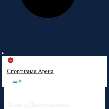
Спортивная Арена
Алиса Двоеглазова