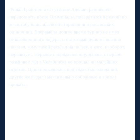
Финал Гран-при в отсутствие Аделии, решившей
передохнуть после Олимпиады, превратился в редкий по
масштабу шанс для всей второй линии российских
одиночниц. Впервые за долгое время турнир не имел
безоговорочного лидера, и стартовый день мгновенно
показал, кому такой расклад на пользу, а кого, наоборот,
парализует. Нервное напряжение ощущалось с первой
разминки: лед в Челябинске не прощал ни малейших
огрехов. Одни провалились под тяжестью ожиданий,
другие же выдали максимально собранные и зрелые
прокаты.