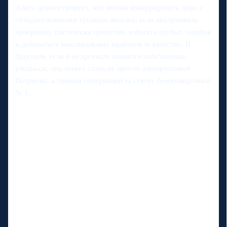
Алиса демонстрирует, что можно конкурировать даже с
обладательницами тройных акселей, если выстраивать
программу тактически грамотно, избегать грубых ошибок
и добиваться максимальных надбавок за качество. В
будущем, если в ее арсенале появятся собственные
ультра-си, она может стать не просто альтернативой
Петросян, а прямой соперницей за статус безоговорочной
№ 1.