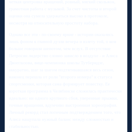
четкая центровка вращений, ровный, мягкий скольжок,
грамотная работа с музыкой. За счет чистоты и второй
оценки она сумела удержаться высоко в протоколе,
несмотря на относительную простоту набора.
Однако все эти - по-своему яркие - истории оказались
лишь фоном к главной дуэли вечера и взлету той, о ком
больше говорили шепотом, чем вслух. В отсутствие
Петросян лидерство словно зависло в воздухе - и Алиса
Двоеглазова, вице-чемпионка школы Тутберидзе,
аккуратно, шаг за шагом подтягивавшаяся весь сезон,
наконец перешла от роли "второго номера" к статуса
спортсменки, которая сама формирует повестку. Ее
короткая программа в Челябинске сложилась практически
идеально: ни одного крупного сбоя, уверенные прыжки,
точные вращения, вдумчиво выстроенная хореография.
Личный рекорд стал логичным подтверждением того, что
Алиса нащупала нужный баланс между сложностью и
стабильностью.