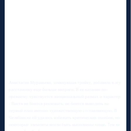
Анастасия Муравьева, замкнувшая тройку, добавила в эту
расстановку еще больше интриги. В ее катании по-
прежнему чувствуется эмоциональный размах и характер
- Настя не боится рисковать, не боится выводить на
первый план именно художественную составляющую. В
Челябинске ей удалось избежать критических ошибок, но
некоторые элементы могли быть выполнены чище. Тем не