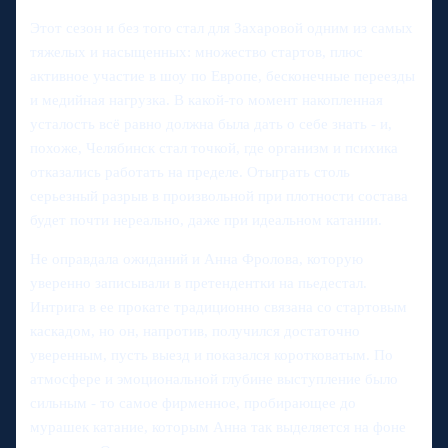
Этот сезон и без того стал для Захаровой одним из самых
тяжелых и насыщенных: множество стартов, плюс
активное участие в шоу по Европе, бесконечные переезды
и медийная нагрузка. В какой-то момент накопленная
усталость всё равно должна была дать о себе знать - и,
похоже, Челябинск стал точкой, где организм и психика
отказались работать на пределе. Отыграть столь
серьезный разрыв в произвольной при плотности состава
будет почти нереально, даже при идеальном катании.
Не оправдала ожиданий и Анна Фролова, которую
уверенно записывали в претендентки на пьедестал.
Интрига в ее прокате традиционно связана со стартовым
каскадом, но он, напротив, получился достаточно
уверенным, пусть выезд и показался коротковатым. По
атмосфере и эмоциональной глубине выступление было
сильным - то самое фирменное, пробирающее до
мурашек катание, которым Анна так выделяется на фоне