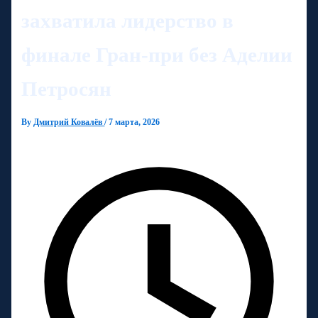
захватила лидерство в
финале Гран-при без Аделии
Петросян
By
Дмитрий Ковалёв
/
7 марта, 2026