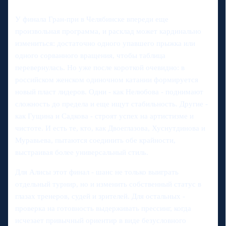
У финала Гран-при в Челябинске впереди еще
произвольная программа, и расклад может кардинально
измениться: достаточно одного упавшего прыжка или
одного сорванного вращения, чтобы таблица
перевернулась. Но уже после короткой очевидно: в
российском женском одиночном катании формируется
новый пласт лидеров. Одни - как Нелюбова - поднимают
сложность до предела и еще ищут стабильность. Другие -
как Гущина и Садкова - строят успех на артистизме и
чистоте. И есть те, кто, как Двоеглазова, Хуснутдинова и
Муравьева, пытаются соединить обе крайности,
выстраивая более универсальный стиль.
Для Алисы этот финал - шанс не только выиграть
отдельный турнир, но и изменить собственный статус в
глазах тренеров, судей и зрителей. Для остальных -
проверка на готовность выдерживать прессинг, когда
исчезает привычный ориентир в виде безусловного