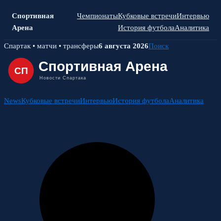
Спортивная
Чемпионаты
Кубковые встречи
Интервью
Арена
История футбола
Аналитика
Skip
Спартак • матчи • трансферы
6 августа 2026
Поиск
to
content
News
Кубковые встречи
Интервью
История футбола
Аналитика