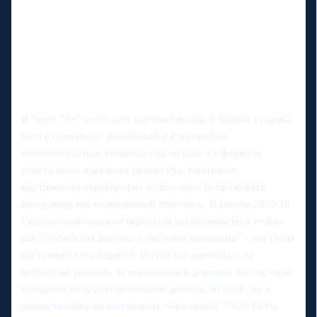
В "клуб 70+" по итогам короткой вошла и Ксения Гущина,
хотя в отличие от Нелюбовой и Елисовой на
многооборотные элементы она не шла. Ее формула
успеха иная: идеальная режиссура, тщательно
выстроенная хореография и способность проживать
программу как полноценный спектакль. В сезоне-2025/26
Гущина окончательно перестала восприниматься только
как "стабильная девочка с чистыми прыжками" - она стала
настоящей катальщицей. Почти все элементы - на
четвертый уровень, за исключением дорожки шагов, одно
вращение получило небольшие минусы по GOE, но в
целом технику можно назвать образцовой. 70,26 балла