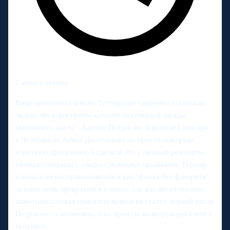
7 минут чтения
Вице-чемпионка школы Тутберидзе уверенно захватила
лидерство в фигурном катании без главной звезды
нынешнего цикла - Аделии Петросян. В финале Гран-при
в Челябинске Алиса Двоеглазова не просто выиграла
короткую программу, а сделала это с личным рекордом,
обойдя соперниц с ультра-сложными прыжками. Турнир,
изначально воспринимавшийся как "финал без фаворита",
за один день превратился в арену, где вполне отчетливо
наметилась новая притязательница на статус первой после
Петросян - а возможно, и на прямую конкуренцию с ней в
будущем.