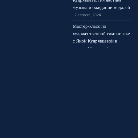
Кудрявцева: гимнастика,
музыка и ожидание медалей
2 августа, 2026
Мастер-класс по
художественной гимнастике
с Яной Кудрявцевой в
центре Москвы
1 августа,
2026
© 2026 Спортивная Арена
Новости Спартака
News
Аналитика
Интервью
История футбола