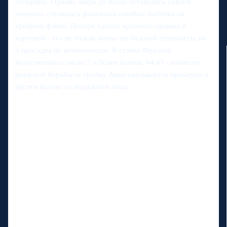
соперниц. Однако, когда до конца оставалось совсем
немного, случилась фатальная ошибка: бабочка на
тройном флипе. Потеря одного крупного прыжка в
короткой - это не только минус по базовой стоимости, но
и просадка по компонентам. В сумме Фролова
недосчиталась около 7 и более баллов. 64,43 - и вместо
реальной борьбы за тройку Анна оказывается примерно в
десяти баллах от медальной зоны.