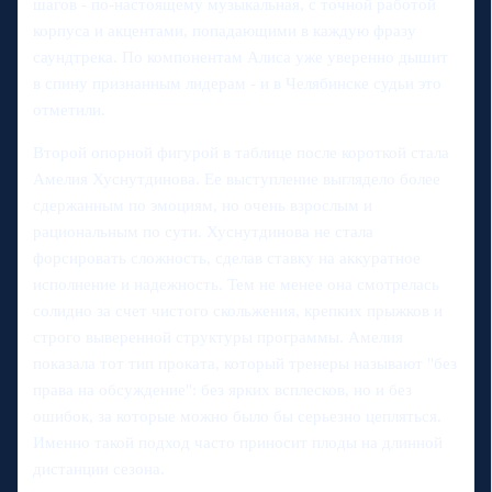
шагов - по-настоящему музыкальная, с точной работой
корпуса и акцентами, попадающими в каждую фразу
саундтрека. По компонентам Алиса уже уверенно дышит
в спину признанным лидерам - и в Челябинске судьи это
отметили.
Второй опорной фигурой в таблице после короткой стала
Амелия Хуснутдинова. Ее выступление выглядело более
сдержанным по эмоциям, но очень взрослым и
рациональным по сути. Хуснутдинова не стала
форсировать сложность, сделав ставку на аккуратное
исполнение и надежность. Тем не менее она смотрелась
солидно за счет чистого скольжения, крепких прыжков и
строго выверенной структуры программы. Амелия
показала тот тип проката, который тренеры называют "без
права на обсуждение": без ярких всплесков, но и без
ошибок, за которые можно было бы серьезно цепляться.
Именно такой подход часто приносит плоды на длинной
дистанции сезона.