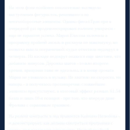
На этом фоне особенно показательно выглядели
выступления фигуристок, решившихся на
многооборотные элементы. Однако финал Гран-при в
очередной раз продемонстрировал: наличие ультра-си -
еще не гарантия успеха. Мария Елисова включила в
программу тройной аксель и рискнула по максимуму, но
попытка вышла пограничной: судьи отметили недокрут в
четверть. На каскаде недокрут оказался еще заметнее, что
добавило минусов. Дорожка шагов - только второго
уровня, вращения тоже не идеальны, а в конце проката
Мария не уложилась в музыку. Не хватило ни скорости, ни
напора - и получилось противоречие: сложнейшие
элементы присутствуют, а итоговый эффект размыт. 61,54
балла и лишь 10-я позиция - при том, что впереди даже
Фролова с сорванным прыжком.
На резком контрасте в лед врывается Камилла Нелюбова -
и демонстрирует, как должна смотреться программа с