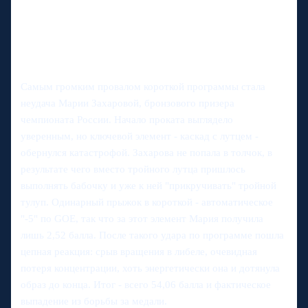
Самым громким провалом короткой программы стала
неудача Марии Захаровой, бронзового призера
чемпионата России. Начало проката выглядело
уверенным, но ключевой элемент - каскад с лутцем -
обернулся катастрофой. Захарова не попала в толчок, в
результате чего вместо тройного лутца пришлось
выполнять бабочку и уже к ней "прикручивать" тройной
тулуп. Одинарный прыжок в короткой - автоматическое
"-5" по GOE, так что за этот элемент Мария получила
лишь 2,52 балла. После такого удара по программе пошла
цепная реакция: срыв вращения в либеле, очевидная
потеря концентрации, хоть энергетически она и дотянула
образ до конца. Итог - всего 54,06 балла и фактическое
выпадение из борьбы за медали.