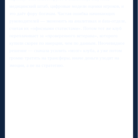
медицинский штаб, цифровые модели оценки игроков, и
это даёт фору богачам. Частая ошибка начинающих
руководителей — экономить на аналитиках и data‑отделе,
считая их «офисными статистами». Потом тот же клуб
переплачивает за «проверенного ветерана», которого
купили скорее по инерции, чем по данным. Неочевидное
решение — сначала усилить «мозг» клуба, а уже потом
громко тратить на трансферы, иначе деньги уходят на
эмоции, а не на стратегию.