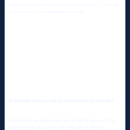
раздут, раздевалка токсичная, а результата нет — потому
что система слабее витринных покупок.
Реальные кейсы: когда миллионы не спасают
Посмотрите на финансовый анализ футбольных клубов
мира за последние десять лет: «Милан» и «Интер»