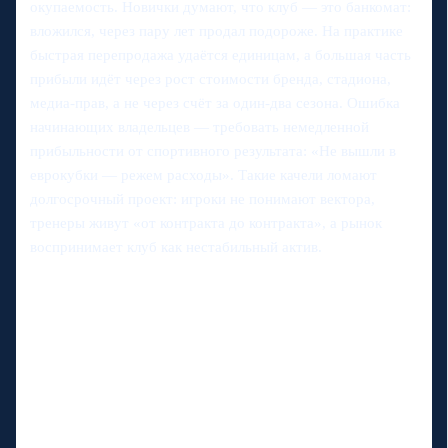
окупаемость. Новички думают, что клуб — это банкомат:
вложился, через пару лет продал подороже. На практике
быстрая перепродажа удаётся единицам, а большая часть
прибыли идёт через рост стоимости бренда, стадиона,
медиа‑прав, а не через счёт за один‑два сезона. Ошибка
начинающих владельцев — требовать немедленной
прибыльности от спортивного результата: «Не вышли в
еврокубки — режем расходы». Такие качели ломают
долгосрочный проект: игроки не понимают вектора,
тренеры живут «от контракта до контракта», а рынок
воспринимает клуб как нестабильный актив.