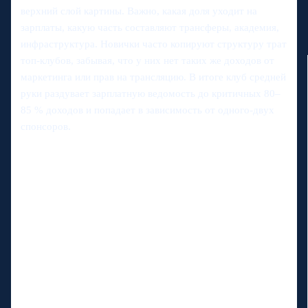
верхний слой картины. Важно, какая доля уходит на
зарплаты, какую часть составляют трансферы, академия,
инфраструктура. Новички часто копируют структуру трат
топ‑клубов, забывая, что у них нет таких же доходов от
маркетинга или прав на трансляцию. В итоге клуб средней
руки раздувает зарплатную ведомость до критичных 80–
85 % доходов и попадает в зависимость от одного‑двух
спонсоров.