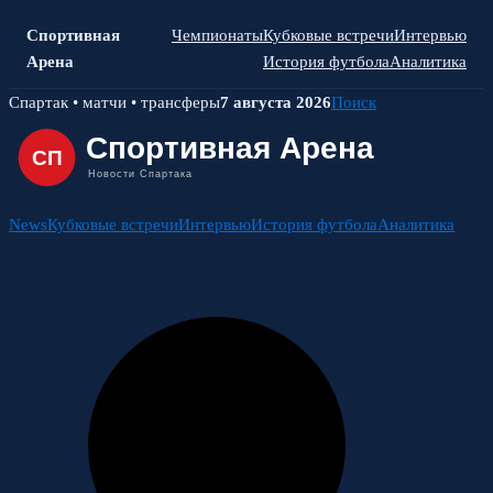
Спортивная
Чемпионаты
Кубковые встречи
Интервью
Арена
История футбола
Аналитика
Skip
Спартак • матчи • трансферы
7 августа 2026
Поиск
to
content
News
Кубковые встречи
Интервью
История футбола
Аналитика