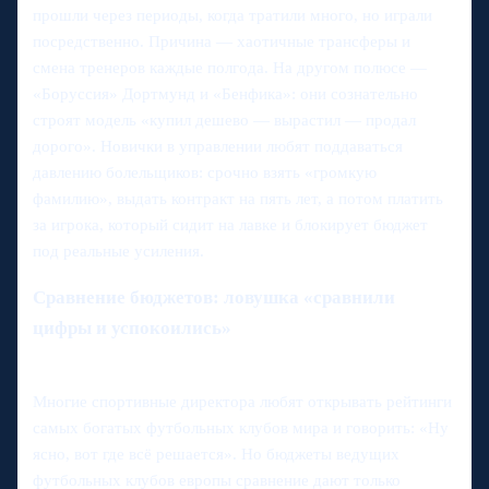
прошли через периоды, когда тратили много, но играли
посредственно. Причина — хаотичные трансферы и
смена тренеров каждые полгода. На другом полюсе —
«Боруссия» Дортмунд и «Бенфика»: они сознательно
строят модель «купил дешево — вырастил — продал
дорого». Новички в управлении любят поддаваться
давлению болельщиков: срочно взять «громкую
фамилию», выдать контракт на пять лет, а потом платить
за игрока, который сидит на лавке и блокирует бюджет
под реальные усиления.
Сравнение бюджетов: ловушка «сравнили
цифры и успокоились»
Многие спортивные директора любят открывать рейтинги
самых богатых футбольных клубов мира и говорить: «Ну
ясно, вот где всё решается». Но бюджеты ведущих
футбольных клубов европы сравнение дают только