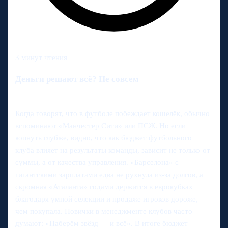
3 минут чтения
Деньги решают всё? Не совсем
Когда говорят, что в футболе побеждает кошелёк, обычно
вспоминают «Манчестер Сити» или ПСЖ. Но если
копнуть глубже, видно, что как бюджет футбольного
клуба влияет на результаты команды, зависит не только от
суммы, а от качества управления. «Барселона» с
гигантскими зарплатами едва не рухнула из‑за долгов, а
скромная «Аталанта» годами держится в еврокубках
благодаря умной селекции и продаже игроков дороже,
чем покупала. Новички в менеджменте клубов частo
думают: «Наберём звёзд — и всё». В итоге бюджет