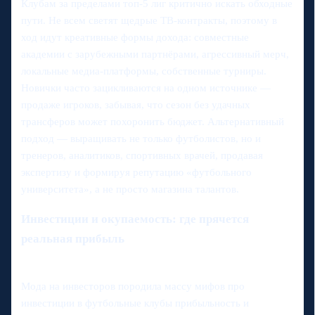
Клубам за пределами топ‑5 лиг критично искать обходные
пути. Не всем светят щедрые ТВ‑контракты, поэтому в
ход идут креативные формы дохода: совместные
академии с зарубежными партнёрами, агрессивный мерч,
локальные медиа‑платформы, собственные турниры.
Новички часто зацикливаются на одном источнике —
продаже игроков, забывая, что сезон без удачных
трансферов может похоронить бюджет. Альтернативный
подход — выращивать не только футболистов, но и
тренеров, аналитиков, спортивных врачей, продавая
экспертизу и формируя репутацию «футбольного
университета», а не просто магазина талантов.
Инвестиции и окупаемость: где прячется
реальная прибыль
Мода на инвесторов породила массу мифов про
инвестиции в футбольные клубы прибыльность и