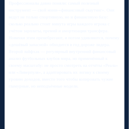
Профессионалы давно поняли: самый полезный
инструмент — свой мини‑«финансовый скаутинг». Они
ведут не только спортивную, но и финансовую базу:
сколько реально стоит минута игры каждого игрока с
учётом зарплаты, премий и амортизации трансфера.
Новички этим пренебрегают, и потом удивляются, почему
«дешёвый запасной» обходится в год дороже лидера.
Второй лайфхак — регулярный внутренний финансовый
анализ футбольных клубов мира, но применённый к
своему масштабу: не просто смотреть на отчёты «Реала»
или «Ливерпуля», а адаптировать их логику к своему
уровню доходов, вместо того чтобы копировать чужие
гламурные, но неподъёмные модели.