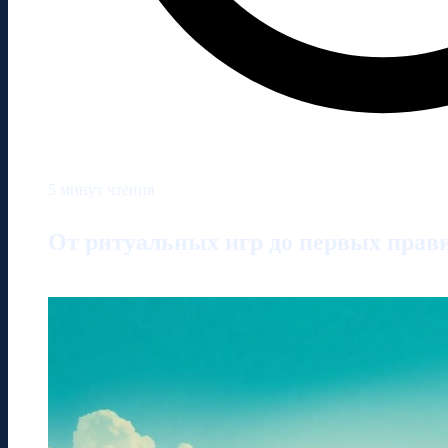
5 минут чтения
От ритуальных игр до первых прави