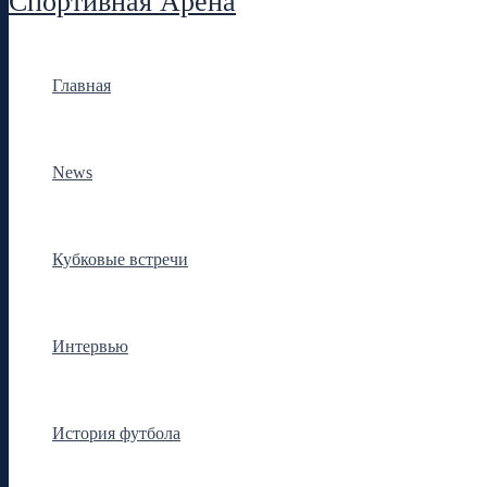
Спортивная Арена
Главная
News
Кубковые встречи
Интервью
История футбола