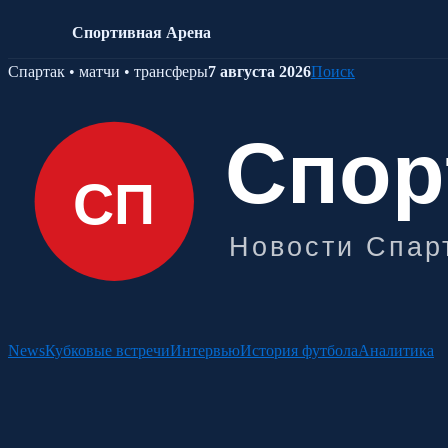
Спортивная Арена
Skip
Спартак • матчи • трансферы
7 августа 2026
Поиск
to
content
News
Кубковые встречи
Интервью
История футбола
Аналитика