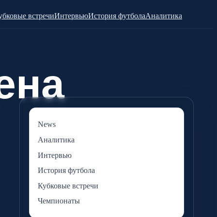
убковые встречи
Интервью
История футбола
Аналитика
News
Аналитика
Интервью
История футбола
Кубковые встречи
Чемпионаты