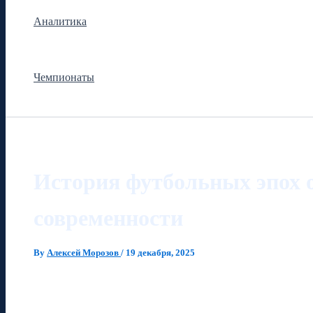
Аналитика
Чемпионаты
История футбольных эпох о
современности
By
Алексей Морозов
/
19 декабря, 2025