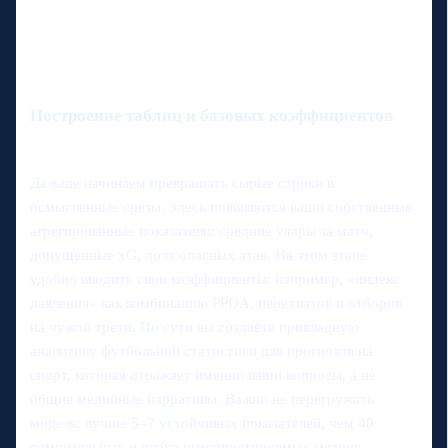
Построение таблиц и базовых коэффициентов
Дальше начинаем превращать сырые строки в
осмысленные срезы. Здесь появляются ваши собственные
агрегированные показатели: средние удары за матч,
допущенные xG, доля опасных атак. На этом этапе
удобно вводить свои коэффициенты: например, «индекс
давления» как комбинацию PPDA, перехватов и отборов
на чужой трети. По сути вы создаёте прикладную
аналитику футбольной статистики для прогнозов на
спорт, которая отражает именно ваши вопросы, а не
общие медийные нарративы. Важно не перегружать
модель: лучше 5–7 устойчивых показателей, чем 40
сомнительных и плохо интерпретируемых метрик.