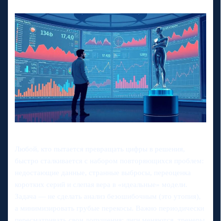
Любой, кто пытается превращать цифры в решения,
быстро сталкивается с набором повторяющихся проблем:
недостающие данные, странные выбросы, переоценка
коротких серий и слепая вера в «идеальные» модели.
Задача — не сделать анализ безошибочным (это утопия),
а минимизировать грубые перекосы. Важно периодически
пересматривать свои допущения: лиги меняются, тренеры