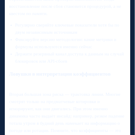
восстановление после сбоя становится процедурой, а не
квестом по памяти.
Регулярно сверяйте ключевые показатели хотя бы по
двум независимым источникам
Фиксируйте версию методологии: какие метрики и
формулы используются именно сейчас
Держите резервный канал доступа к данным на случай
блокировок или API‑сбоев
Ловушки в интерпретации коэффициентов
Вторая большая зона риска — трактовка линии. Многие
смотрят только на предматчевые котировки и
игнорируют, как они двигались. При этом именно
динамика часто выдаёт инсайд: например, резкое падение
тотала утром в будний день намекает на информацию о
погоде или ротации. Помните, что коэффициенты — это