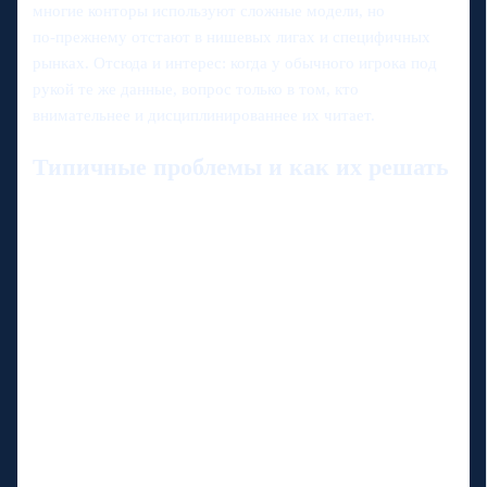
многие конторы используют сложные модели, но
по‑прежнему отстают в нишевых лигах и специфичных
рынках. Отсюда и интерес: когда у обычного игрока под
рукой те же данные, вопрос только в том, кто
внимательнее и дисциплинированнее их читает.
Типичные проблемы и как их решать