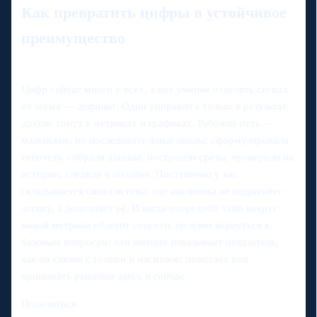
Как превратить цифры в устойчивое
преимущество
Цифр сейчас много у всех, а вот умение отделять сигнал
от шума — дефицит. Одни упираются только в результат,
другие тонут в метриках и графиках. Рабочий путь —
маленькие, но последовательные циклы: сформулировали
гипотезу, собрали данные, построили срезы, проверили на
истории, следили в онлайне. Постепенно у вас
складывается своя система, где аналитика не подменяет
логику, а дополняет её. И когда очередной хайп вокруг
новой метрики облетит соцсети, полезно вернуться к
базовым вопросам: что именно показывает показатель,
как он связан с голами и насколько помогает вам
принимать решения здесь и сейчас.
Поделиться