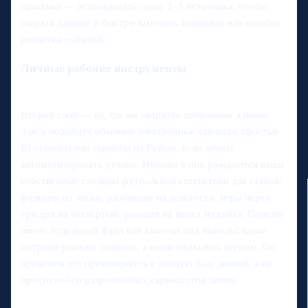
практика — использовать сразу 2–3 источника, чтобы
сверять данные и быстро замечать аномалии или ошибки
разметки событий.
Личные рабочие инструменты
Второй слой — то, где вы «варите» собранные данные.
Здесь подойдут обычные электронные таблицы, простые
BI‑сервисы или скрипты на Python, если хотите
автоматизировать рутину. Именно в них рождаются ваши
собственные таблицы футбольной статистики для ставок:
фильтры по лигам, разбиение на дом/гости, игры через
три дня на четвёртый, реакция на вылет из кубка. Полезно
иметь отдельный файл или заметки под выводы: какие
метрики реально помогли, а какие оказались шумом. Со
временем это превращается в личную базу знаний, а не
просто набор разрозненных скриншотов линии.