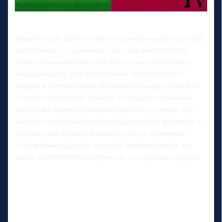
Когда базовые срезы готовы, можно переходить к самому
интересному — сравнению. Здесь нас интересует не
только сравнение команд по футбольной статистике и
коэффициентам, но и расхождение между силой по
цифрам и оценкой рынка. Например, команда стабильно
создаёт xG на уровне лидеров, но рынок по‑прежнему
даёт на неё щедрые котировки против середняков. Или
наоборот: клуб живёт на реализацию редких моментов, а
букмекер уже заложил в линию «сказку». Сравнивая
собственные индексы с историей движения линий, вы
ищете систематические перекосы, а не разовые подарки.