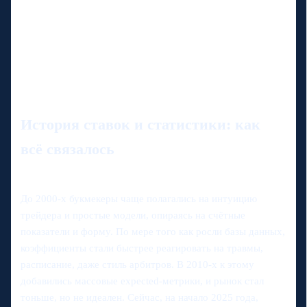
История ставок и статистики: как
всё связалось
До 2000‑х букмекеры чаще полагались на интуицию
трейдера и простые модели, опираясь на счётные
показатели и форму. По мере того как росли базы данных,
коэффициенты стали быстрее реагировать на травмы,
расписание, даже стиль арбитров. В 2010‑х к этому
добавились массовые expected‑метрики, и рынок стал
тоньше, но не идеален. Сейчас, на начало 2025 года,