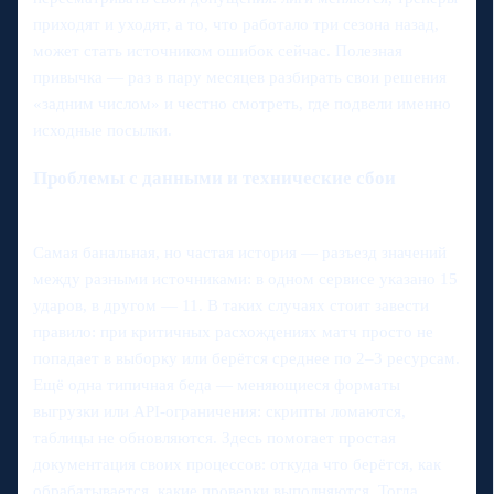
приходят и уходят, а то, что работало три сезона назад,
может стать источником ошибок сейчас. Полезная
привычка — раз в пару месяцев разбирать свои решения
«задним числом» и честно смотреть, где подвели именно
исходные посылки.
Проблемы с данными и технические сбои
Самая банальная, но частая история — разъезд значений
между разными источниками: в одном сервисе указано 15
ударов, в другом — 11. В таких случаях стоит завести
правило: при критичных расхождениях матч просто не
попадает в выборку или берётся среднее по 2–3 ресурсам.
Ещё одна типичная беда — меняющиеся форматы
выгрузки или API‑ограничения: скрипты ломаются,
таблицы не обновляются. Здесь помогает простая
документация своих процессов: откуда что берётся, как
обрабатывается, какие проверки выполняются. Тогда