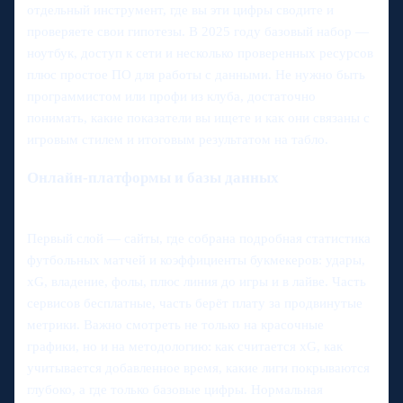
отдельный инструмент, где вы эти цифры сводите и
проверяете свои гипотезы. В 2025 году базовый набор —
ноутбук, доступ к сети и несколько проверенных ресурсов
плюс простое ПО для работы с данными. Не нужно быть
программистом или профи из клуба, достаточно
понимать, какие показатели вы ищете и как они связаны с
игровым стилем и итоговым результатом на табло.
Онлайн‑платформы и базы данных
Первый слой — сайты, где собрана подробная статистика
футбольных матчей и коэффициенты букмекеров: удары,
xG, владение, фолы, плюс линия до игры и в лайве. Часть
сервисов бесплатные, часть берёт плату за продвинутые
метрики. Важно смотреть не только на красочные
графики, но и на методологию: как считается xG, как
учитывается добавленное время, какие лиги покрываются
глубоко, а где только базовые цифры. Нормальная