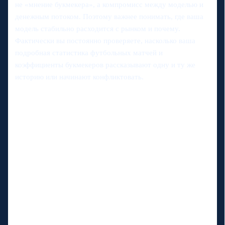
не «мнение букмекера», а компромисс между моделью и
денежным потоком. Поэтому важнее понимать, где ваша
модель стабильно расходится с рынком и почему.
Фактически вы постоянно проверяете, насколько ваша
подробная статистика футбольных матчей и
коэффициенты букмекеров рассказывают одну и ту же
историю или начинают конфликтовать.