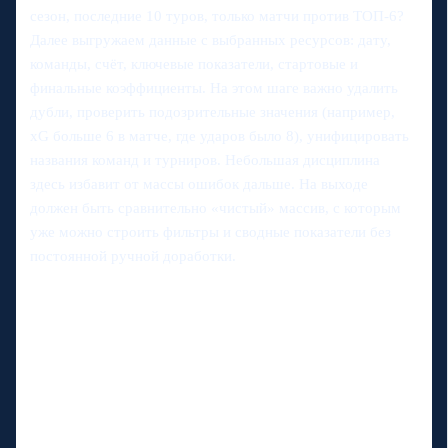
сезон, последние 10 туров, только матчи против ТОП‑6?
Далее выгружаем данные с выбранных ресурсов: дату,
команды, счёт, ключевые показатели, стартовые и
финальные коэффициенты. На этом шаге важно удалить
дубли, проверить подозрительные значения (например,
xG больше 6 в матче, где ударов было 8), унифицировать
названия команд и турниров. Небольшая дисциплина
здесь избавит от массы ошибок дальше. На выходе
должен быть сравнительно «чистый» массив, с которым
уже можно строить фильтры и сводные показатели без
постоянной ручной доработки.