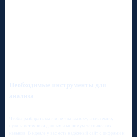
Необходимые инструменты для
анализа
Чтобы разбирать матчи не «на глазок», а системно,
нужны источники данных и минимум технических
навыков. В идеале у вас есть надёжный сайт с цифрами и