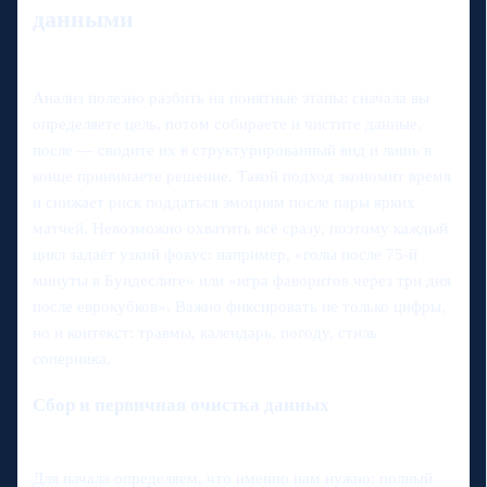
данными
Анализ полезно разбить на понятные этапы: сначала вы
определяете цель, потом собираете и чистите данные,
после — сводите их в структурированный вид и лишь в
конце принимаете решение. Такой подход экономит время
и снижает риск поддаться эмоциям после пары ярких
матчей. Невозможно охватить всё сразу, поэтому каждый
цикл задаёт узкий фокус: например, «голы после 75‑й
минуты в Бундеслиге» или «игра фаворитов через три дня
после еврокубков». Важно фиксировать не только цифры,
но и контекст: травмы, календарь, погоду, стиль
соперника.
Сбор и первичная очистка данных
Для начала определяем, что именно нам нужно: полный