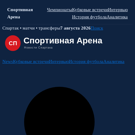
Спортивная
Чемпионаты
Кубковые встречи
Интервью
Арена
История футбола
Аналитика
Skip
Спартак • матчи • трансферы
7 августа 2026
Поиск
to
content
News
Кубковые встречи
Интервью
История футбола
Аналитика