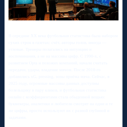
В середине XX века футбольная статистика была набором
сухих строк в газетах: счёт, авторы голов, иногда —
угловые. Тренеры полагались на интуицию и
воспоминания, а не на массивы цифр. С 1990‑х, с
развитием Opta и похожих компаний, начали считать
передачи, удары, владение мячом. После 2010‑го
добавились xG, pressing, зоны приёма мяча. Сейчас, в
2025 году, огромные массивы данных доступны
болельщику в пару кликов, и футбольная статистика
онлайн с коэффициентами стала обыденной вещью:
букмекеры, аналитики и любители смотрят на одни и те
же цифры, просто используют их с разной глубиной и
задачами.