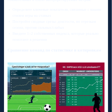
Определите ключевые показатели, связанные с вашим
стилем игры на ставках
Постройте сводные срезы: дом/гости, по отрезкам
сезона, против сильных/слабых
Введите 1–2 собственных индекса, которые реально
помогают в решении
Сравнение команд по статистике и котировкам