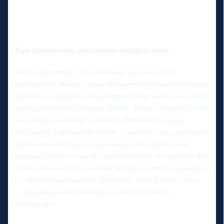
Как применять увиденное на практике
После просмотра стоит не только смеяться, но и
фиксировать выводы: какие поведенческие шаблоны чаще
приводят к курьезам, как реагируют партнеры, что делает
арбитр, как влияет реакция трибун. Можно собирать свою
маленькую видеотеку: отмечать любимые эпизоды,
составлять подборки по темам — промахи, празднования,
курьезные автоголы. Со временем такая личная база
начинает работать как исследовательский инструмент: вы
лучше понимаете психологию матча и учитесь относиться
к собственным ошибкам спокойнее. Смех в этом случае
— не маскировка проблемы, а способ ее мягко
обезвредить.
---