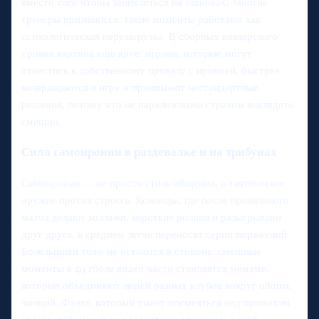
вместо того чтобы зациклиться на ошибках. Многие
тренеры признаются: такие моменты работают как
психологическая перезагрузка. В сборных юниорского
уровня картина еще ярче: игроки, которые могут
отнестись к собственному провалу с иронией, быстрее
возвращаются в игру и принимают нестандартные
решения, потому что не парализованы страхом выглядеть
смешно.
Сила самоиронии в раздевалке и на трибунах
Самоирония — не просто стиль общения, а тактическое
оружие против стресса. Команды, где после провального
матча делают коллажи, короткие ролики и разыгрывают
друг друга, в среднем легче переносят серии поражений.
Болельщики тоже не остаются в стороне: смешные
моменты в футболе видео часто становятся мемами,
которые объединяют людей разных клубов вокруг общих
эмоций. Фанат, который умеет посмеяться над промахом