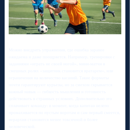
Можно внедрить упражнения, где ошибка заранее
ожидаема и даже поощряется. Например, тренировки с
заданиями «играть не своей ногой», мини-матчи в
смешных ролях «защитник становится вратарем», или
ограничения на количество касаний. Такие форматы
почти гарантируют курьезы, но за смехом скрывается
важный навык — гибкость мышления и готовность
действовать в странных условиях. Дополнительно это
сплачивает команду: в момент, когда капитан нелепо
промахивается по пустым воротам и сам первый смеется,
иерархия становится менее токсичной и более
человеческой.