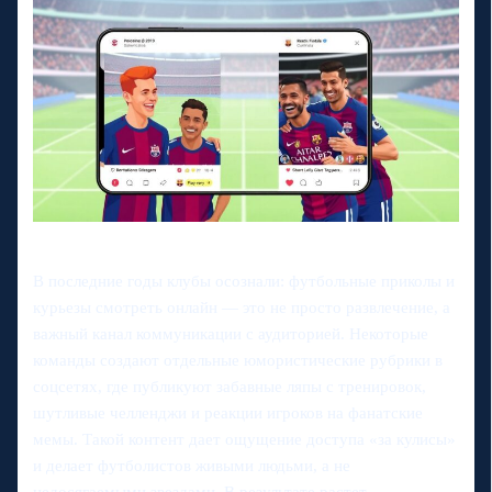
В последние годы клубы осознали: футбольные приколы и
курьезы смотреть онлайн — это не просто развлечение, а
важный канал коммуникации с аудиторией. Некоторые
команды создают отдельные юмористические рубрики в
соцсетях, где публикуют забавные ляпы с тренировок,
шутливые челленджи и реакции игроков на фанатские
мемы. Такой контент дает ощущение доступа «за кулисы»
и делает футболистов живыми людьми, а не
недосягаемыми звездами. В результате растет