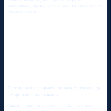
вовлеченность, продажи мерча и даже лояльность к клубу
в периоды неудач.
Нестандартные форматы: от мем-менеджера до
юмористических стримов
Один из интересных трендов — появление в медиа-