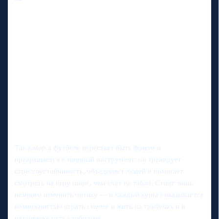
Так юмор в футболе перестает быть фоном и
превращается в мощный инструмент: он тренирует
стрессоустойчивость, объединяет людей и помогает
смотреть на игру шире, чем счет на табло. Стоит лишь
немного изменить оптику — и каждый курьез оказывается
возможностью играть смелее и жить на трибунах и в
раздевалке чуть свободнее.