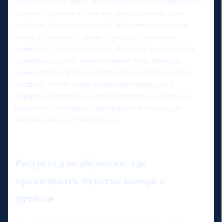
службах клубов людей, которые практически официально
отвечают за юмор и мемы про футбол свежие. Они
собирают фанатский креатив, запускают совместные
акции, устраивают стримы с разбором курьезных
моментов с участием игроков. Футболисты становятся
соавторами шуток: переозвучивают свои промахи,
комментируют фейлы, спорят, чей голевой танец был
смешнее. Это не только поднимает охваты, но и
формирует культуру, в которой публичная ошибка не
разрушает репутацию, а превращается в повод для
человеческого, честного смеха.
---
Ресурсы для обучения: где
прокачивать чувство юмора в
футболе