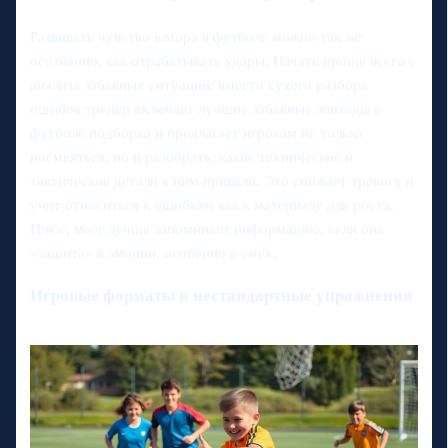
Развивать чувство юмора в футболе можно так же
осознанно, как отрабатывать удары. Начать проще всего с
анализа забавных ситуаций: вместо сухого разбора
ошибок тренер включает лучшие забавные эпизоды в
футболе подборка и предлагает игрокам не только
посмеяться, но и разобрать, какие технические и
тактические детали к ним привели. Это снижает тревогу и
учит относиться к ошибкам как к материалу для роста.
Плюс, мозг лучше запоминает информацию, если она
«зашита» в эмоции, особенно в смех.
Игровые форматы и нестандартные упражнения