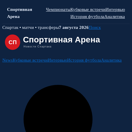
Спортивная
Чемпионаты
Кубковые встречи
Интервью
Арена
История футбола
Аналитика
Skip
Спартак • матчи • трансферы
7 августа 2026
Поиск
to
content
News
Кубковые встречи
Интервью
История футбола
Аналитика