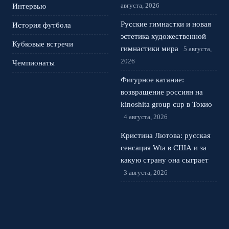
августа, 2026
Интервью
Русские гимнастки и новая
История футбола
эстетика художественной
Кубковые встречи
гимнастики мира
5 августа,
2026
Чемпионаты
Фигурное катание:
возвращение россиян на
kinoshita group cup в Токио
4 августа, 2026
Кристина Лютова: русская
сенсация Wta в США и за
какую страну она сыграет
3 августа, 2026
Лала Крамаренко и Яна
Кудрявцева: гимнастика,
музыка и ожидание медалей
2 августа, 2026