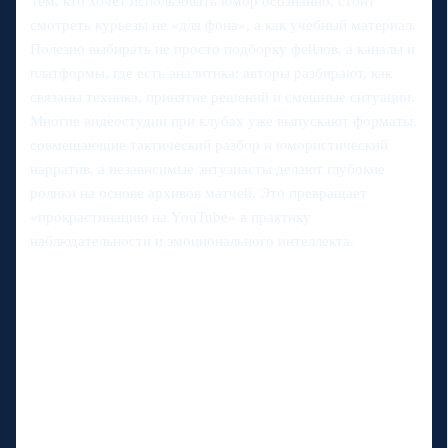
Тем, кто хочет использовать юмор осознанно, стоит
смотреть курьезы не «для фона», а как учебный материал.
Полезно выбирать не просто подборку фейлов, а каналы и
платформы, где есть аналитика: авторы разбирают, как
связаны техника, принятие решений и смешные ситуации.
Многие видеостудии при клубах уже выпускают форматы,
совмещающие тактический разбор и юмористический
нарратив, а независимые энтузиасты делают глубокие
ролики на основе архивов матчей. Это превращает
«прокрастинацию на YouTube» в практику
наблюдательности и эмоционального интеллекта.