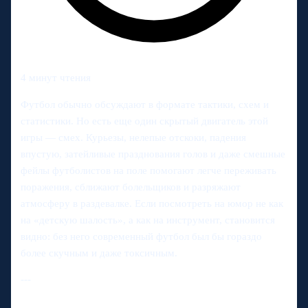
4 минут чтения
Футбол обычно обсуждают в формате тактики, схем и
статистики. Но есть еще один скрытый двигатель этой
игры — смех. Курьезы, нелепые отскоки, падения
впустую, затейливые празднования голов и даже смешные
фейлы футболистов на поле помогают легче переживать
поражения, сближают болельщиков и разряжают
атмосферу в раздевалке. Если посмотреть на юмор не как
на «детскую шалость», а как на инструмент, становится
видно: без него современный футбол был бы гораздо
более скучным и даже токсичным.
---