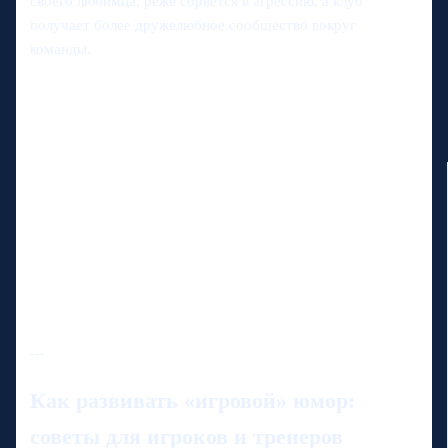
своего любимца, реже сорвется в агрессию, а клуб
получает более дружелюбное сообщество вокруг
команды.
---
Как развивать «игровой» юмор:
советы для игроков и тренеров