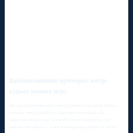
Вдохновляющие примеры: когда
курьез меняет игру
Иногда один комичный эпизод ломает сценарий матча
сильнее, чем ранний гол. Вратарь поскользнулся,
защитник выбил мяч головой в своего партнера, тот
рикошетом забил — и вся команда выдохнула от смеха,